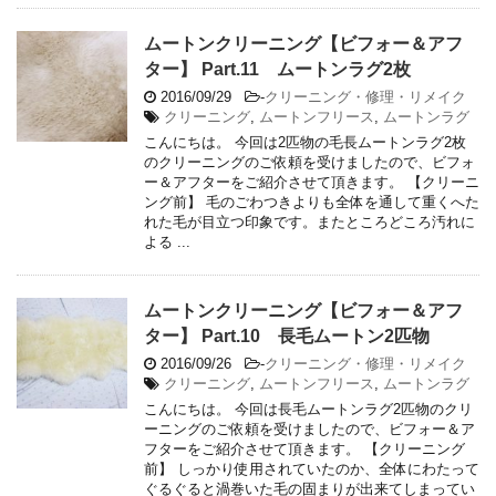
ムートンクリーニング【ビフォー＆アフ
ター】 Part.11 ムートンラグ2枚
2016/09/29
-
クリーニング・修理・リメイク
クリーニング
,
ムートンフリース
,
ムートンラグ
こんにちは。 今回は2匹物の毛長ムートンラグ2枚
のクリーニングのご依頼を受けましたので、ビフォ
ー＆アフターをご紹介させて頂きます。 【クリーニ
ング前】 毛のごわつきよりも全体を通して重くへた
れた毛が目立つ印象です。またところどころ汚れに
よる ...
ムートンクリーニング【ビフォー＆アフ
ター】 Part.10 長毛ムートン2匹物
2016/09/26
-
クリーニング・修理・リメイク
クリーニング
,
ムートンフリース
,
ムートンラグ
こんにちは。 今回は長毛ムートンラグ2匹物のクリ
ーニングのご依頼を受けましたので、ビフォー＆ア
フターをご紹介させて頂きます。 【クリーニング
前】 しっかり使用されていたのか、全体にわたって
ぐるぐると渦巻いた毛の固まりが出来てしまってい