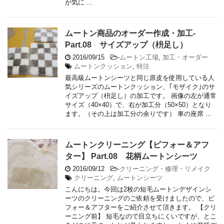
が気に ...
ムートン商品のオーダー作成・加工-
Part.08 サイズアップ（枡足し）
2016/09/15
-
ムートン工場
,
加工・オーダー
ムートンクッション
,
特注
最高級ムートンシーツと同じ原皮を使用している人
気シリーズのムートンクッション、｢モザイク｣のサ
イズアップ（枡足し）の加工です。 画像の左が通常
サイズ（40×40）で、右が加工分（50×50）となり
ます。（その上は加工分の余りです） 車の座席 ...
ムートンクリーニング【ビフォー＆アフ
ター】 Part.08 花柄ムートンシーツ
2016/09/12
-
クリーニング・修理・リメイク
クリーニング
,
ムートンシーツ
こんにちは。今回は2枚の短毛ムートンデザインシ
ーツのクリーニングのご依頼を受けましたので、ビ
フォー＆アフターをご紹介させて頂きます。 【クリ
ーニング前】 短毛なので目立ちにくいですが、とこ