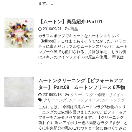
ます。 ...
【ムートン】商品紹介-Part.01
2016/09/21
-
商品
カラフルポップでキュートなムートンスリッパ
【lollipop】♪ これまでありそうでなかった、バラエ
ティに富んだカラフルなムートンスリッパ！ ムート
ンブーツ等でも使用される、片側は羊毛、もう片側
はスキンのツインフェイスの原皮を使用。 甲表は
...
ムートンクリーニング【ビフォー＆アフ
ター】 Part.09 ムートンフリース 6匹物
2016/09/16
-
クリーニング・修理・リメイク
クリーニング
,
ムートンフリース
,
ムートンラグ
こんにちは。 今回は長毛ムートンラグ6枚物のクリ
ーニングのご依頼を受けましたので、ビフォー＆ア
フターをご紹介させて頂きます。 【クリーニング
前】 白に近いアイボリー色の素敵なラグですが、と
くに中央部分の毛のごわつきと一緒に色のくすみと