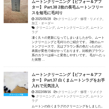
ムートンクリーニング【ビフォー＆アフ
ター】 Part.38 2枚の長毛ムートンフリー
スを短毛に毛刈り
2025/05/28
-
クリーニング・修理・リメイク
,
加工・オーダー
クリーニング
,
ムートンクリーニング
,
ムートン
ラグ
凄く久々の更新になってしまいましたが💦、ムート
ンクリーニングと毛刈りのご紹介です。 2枚のムー
トンフリースで、元はブラウン系の色だったのが、
表面が変色で緑がかっております。比較的ブラウン
系のカラーは緑へと変色しやすいです。 毛がへたっ
た状態 ...
ムートンクリーニング【ビフォー＆アフ
ター】 Part.37 白くまムートンラグをお手
入れで元気注入
2022/08/16
-
クリーニング・修理・リメイク
クリーニング
,
ムートンクリーニング
,
ムートン
ラグ
ムートンの白くまラグのクリーニングをしました。