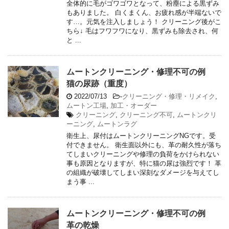
全体的に毛がゴワゴワとなって、粉塵による黒ずみ
もありました。 白くまくん、お疲れ感が半端ないで
す…。元気を注入しましょう！ クリーニング後がこ
ちら↓ 毛はフワフワになり、黒ずみも除去され、何
と ...
ムートンクリーニング・修理不可の例
猫の尿跡（重度）
2022/07/13
-
クリーニング・修理・リメイク
,
ムートン工場
,
加工・オーダー
クリーニング
,
クリーニング不可
,
ムートンクリ
ーニング
,
ムートンラグ
衛生上、尿付はムートンクリーニングNGです。受
付できません。 衛生面以外にも、革の耐久性が落ち
てしまいクリーニングや修理の負荷をかけられない
事も原因となりますが、特に猫の尿は強烈です！ 革
の組織が破壊してしまい深刻なダメージを与えてし
まう事 ...
ムートンクリーニング・修理不可の例
革の乾燥