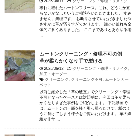
2025/06/17
-
クリーニング・修理・リメイク
破れに破れたムートンフリース。これ、どうにか直
らないかな…というご相談をいただきました。 すみ
ません。無理です。 お断りさせていただきました💦
さすがに革が弱りすぎております。 細かい破れも全
体的に多くありました。 ここまでありとあらゆる場
...
ムートンクリーニング・修理不可の例
革が柔らかくなり手で裂ける
2025/06/12
-
クリーニング・修理・リメイク
,
加工・オーダー
クリーニング
,
クリーニング不可
,
ムートンカー
ペット
以前ご紹介した「革の硬直」でクリーニング・修理
不可となったケースとは対照的に、今回は革が柔ら
かくなりすぎた事例をご紹介します。 下記動画で
は、ムートンの一部を軽く引っ張るだけで、紙のよ
うに裂けてしまう様子をご覧いただけます。 革の繊
維が非常 ...