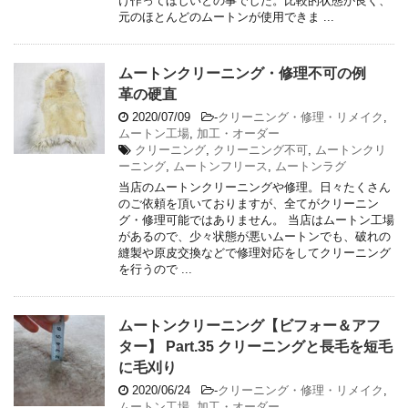
け作ってほしいとの事でした。比較的状態が良く、
元のほとんどのムートンが使用できま ...
ムートンクリーニング・修理不可の例
革の硬直
2020/07/09
-
クリーニング・修理・リメイク
,
ムートン工場
,
加工・オーダー
クリーニング
,
クリーニング不可
,
ムートンクリ
ーニング
,
ムートンフリース
,
ムートンラグ
当店のムートンクリーニングや修理。日々たくさん
のご依頼を頂いておりますが、全てがクリーニン
グ・修理可能ではありません。 当店はムートン工場
があるので、少々状態が悪いムートンでも、破れの
縫製や原皮交換などで修理対応をしてクリーニング
を行うので ...
ムートンクリーニング【ビフォー＆アフ
ター】 Part.35 クリーニングと長毛を短毛
に毛刈り
2020/06/24
-
クリーニング・修理・リメイク
,
ムートン工場
,
加工・オーダー