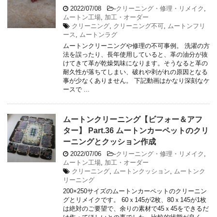
2022/07/08
-
クリーニング・修理・リメイク
,
ムートン工場
,
加工・オーダー
クリーニング
,
クリーニング不可
,
ムートンフリ
ース
,
ムートンラグ
ムートンクリーニングや修理の不可事例。 洗濯の方
法を誤ったり、長年使用していると、革の油分が抜
けてきて革が乾燥気味になります。そうなると革の
耐久性が落ちてしまい、破れや剥がれの原因となる
事が少なくありません。 下記動画はかなり深刻なケ
ースで ...
ムートンクリーニング【ビフォー＆アフ
ター】 Part.36 ムートンカーペットのクリ
ーニングとクッション作成
2022/07/06
-
クリーニング・修理・リメイク
,
ムートン工場
,
加工・オーダー
クリーニング
,
ムートンクッション
,
ムートンク
リーニング
200×250サイズのムートンカーペットのクリーニン
グとリメイクです。 60ｘ145が2枚、80ｘ145が1枚
は絶対のご要望で、余りの素材で45ｘ45をできるだ