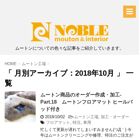
ムートンについての色々な記事をご紹介していきます。
HOME
>
ムートン工場
>
「 月別アーカイブ：2018年10月 」 一
覧
ムートン商品のオーダー作成・加工-
Part.18 ムートンフロアマット ヒールパ
ッド付き
2018/10/02
-
ムートン工場
,
加工・オーダー
フロアマット
,
特注
,
車用
忙しくて更新が遅れてしまいすみません(つД｀) 今
年はムートンクリーニングや修理、特注のご注文が