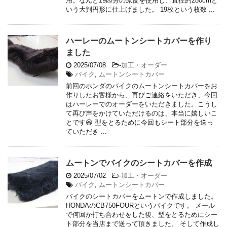
用。なんと19匹分の原皮を使用し、直径約280cmと
いう大判円形に仕上げました。 19枚という枚数 ...
ハーレーのムートンシートカバーを作り
ました
2025/07/08
-
加工・オーダー
バイク
,
ムートンシートカバー
前回のホンダのバイクのムートンシートカバーをお
作りしたお客様から、再びご連絡をいただき、今回
はハーレーでのオーダーをいただきました。こうし
て再び声をかけていただけるのは、本当に嬉しいこ
とです😆 型をとるために今回もシート部分を送っ
ていただき ...
ムートンでバイクのシートカバーを作成
2025/07/02
-
加工・オーダー
バイク
,
ムートンシートカバー
バイクのシートカバーをムートンで作成しました。
HONDAのCB750FOURというバイクです。 メール
で何回か打ち合わせをした後、型をとるためにシー
ト部分を当店まで送って頂きました。 そして作成し