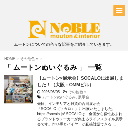
ムートンについての色々な記事をご紹介していきます。
HOME
>
その他色々
>
「 ムートンぬいぐるみ 」 一覧
【ムートン×展示会】SOCALOに出展しま
した！（大阪：OMMビル）
2026/06/05
-
その他色々
ムートンぬいぐるみ
,
展示会
先日、インテリアと雑貨の合同展示会
「SOCALO（ソカロ）」に出展いたしました。
https://socalo.jp/ SOCALOは、全国から個性あふれ
るブランドやメーカーが集まるライフスタイル展示
会です。作り手とバイヤーが直接対話できる ...