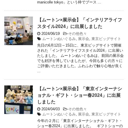
manicolle tokyo」という枠でブース ...
【ムートン×展示会】「インテリアライフ
スタイル2024」に出展しました
2024/06/19
-
その他色々
ムートンぬいぐるみ
,
展示会
,
東京ビッグサイト
先日の6月12日～15日に、東京ビッグサイトで開催
された「インテリアライフスタイル2024」に出展い
たしました。 ムートンぬいぐるみは、前回の展示会
でも好評を博していましたが、今回も多くの方々に
ご評価いただきました。ふわふわで触り心地が良く
...
【ムートン×展示会】「東京インターナシ
ョナル・ギフト・ショー春2024」に出展
しました
2024/04/03
-
その他色々
ムートンぬいぐるみ
,
展示会
,
東京ビッグサイト
今年の２月に「東京インターナショナル・ギフト・
ショー春2024」に出展しました。 ギフトショーの