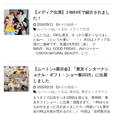
【メディア出演】J-WAVEで紹介されまし
た！
2026/05/11
-
その他色々
ムートンぬいぐるみ
,
メディア出演
こんにちは。GWも過ぎ、すっかり暖かくなりまし
たねー。（というか暑い・・・） 本日はメディア出
演のご連絡です。先週の5月8日（金）、J-
WAVE「ALL GOOD FRIDAY」内のコーナー
「CHOYA NATURAL BEAUTY」にて、 ...
【ムートン×展示会】「東京インターナシ
ョナル・ギフト・ショー春2025」に出展
しました
2025/02/18
-
その他色々
ムートンぬいぐるみ
,
展示会
,
東京ビッグサイト
もうすぐで記念すべき100回を迎える、第99回「東
京ギフトショー」に出展！強風すぎて、一時ゆりか
もめが止まった日がありました💦（何故いつも展示
会の時は天候が荒れるのだ…） 今回は「合同展示会