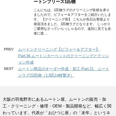
ートンフリース1匹物
こんにちは。1匹物ラグのクリーニング依頼を承り
ましたので、ビフォー＆アフターをご紹介いたしま
す。 【クリーニング前】 こちらが先日お客様より
発送頂きました、1匹物ラグとなります。 しっかり
ご愛用なさっていらっしゃるので、遠目に見ても全
体に渡 ...
PREV
ムートンクリーニング【ビフォー＆アフター】
Part.36 ムートンカーペットのクリーニングとクッシ
ョン作成
NEXT
ムートン商品のオーダー作成・加工-Part.21 ムート
ンラグ21匹物（1.5匹14枚繋ぎ）
大阪の羽曳野市にあるムートン屋。ムートンの販売・加
工・クリーニング・修理・OEM・製品開発など、幅広く関
わっています。代表が「おひつじ座」の「未年」というネ