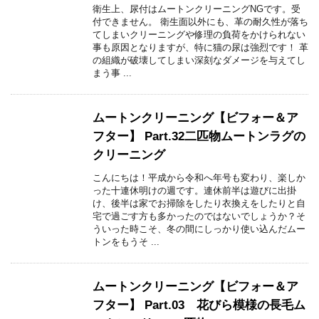
衛生上、尿付はムートンクリーニングNGです。受
付できません。 衛生面以外にも、革の耐久性が落ち
てしまいクリーニングや修理の負荷をかけられない
事も原因となりますが、特に猫の尿は強烈です！ 革
の組織が破壊してしまい深刻なダメージを与えてし
まう事 ...
ムートンクリーニング【ビフォー＆ア
フター】 Part.32二匹物ムートンラグの
クリーニング
こんにちは！平成から令和へ年号も変わり、楽しか
った十連休明けの週です。連休前半は遊びに出掛
け、後半は家でお掃除をしたり衣換えをしたりと自
宅で過ごす方も多かったのではないでしょうか？そ
ういった時こそ、冬の間にしっかり使い込んだムー
トンをもうそ ...
ムートンクリーニング【ビフォー＆ア
フター】 Part.03 花びら模様の長毛ム