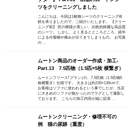
ツをクリーニングしました
こんにちは。今回は1枚物シーツのクリーニング依
頼を承りましたので、ご紹介いたします。 【クリー
ニング前】 匠の模様が美しい、比較的綺麗な高品質
のシーツ。 しかし、よく見るとところどころ、経年
による付着物や痛みが出てきてしまうもの。 お写真
の ...
ムートン商品のオーダー作成・加工-
Part.13 7.5匹物（1.5匹×5枚 横繋ぎ）
ムートンフリース｢グラン｣の、7.5匹物（1.5匹物5
枚横繋ぎ）仕様です。 大きさは約230×130cmで、
お客様はソファに使われるという事でしたが、当店
に大きめのソファが無かったのでラグとして撮影し
ております。 こちらの加工内容が縦に拡張 ...
ムートンクリーニング・修理不可の
例 猫の尿跡（重度）