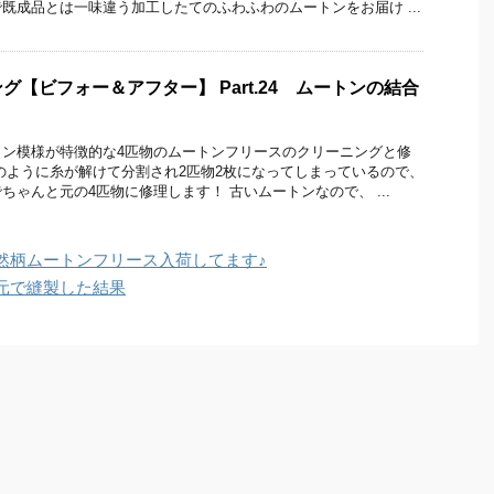
既成品とは一味違う加工したてのふわふわのムートンをお届け ...
【ビフォー＆アフター】 Part.24 ムートンの結合
ョン模様が特徴的な4匹物のムートンフリースのクリーニングと修
のように糸が解けて分割され2匹物2枚になってしまっているので、
ちゃんと元の4匹物に修理します！ 古いムートンなので、 ...
然柄ムートンフリース入荷してます♪
元で縫製した結果