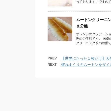
っております。ですので
ムートンクリーニング
＆分離
オレンジのグラデーシ
理のご依頼です。 画像
クリーニング前の段階で
PREV
【世界にたった１枚だけ】天
NEXT
破れまくりのムートンをダメ