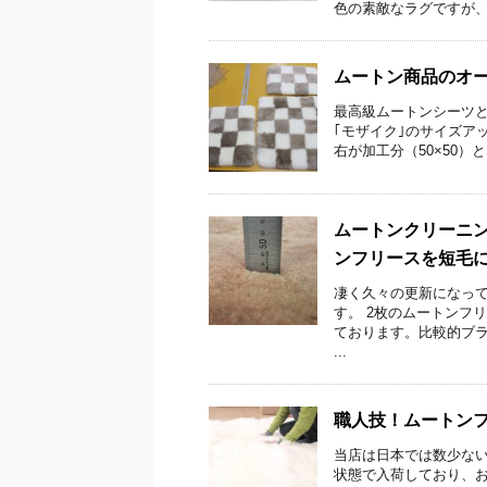
色の素敵なラグですが、
ムートン商品のオーダ
最高級ムートンシーツ
｢モザイク｣のサイズア
右が加工分（50×50）
ムートンクリーニング
ンフリースを短毛
凄く久々の更新になって
す。 2枚のムートンフ
ております。比較的ブラ
...
職人技！ムートン
当店は日本では数少ない
状態で入荷しており、