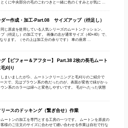
とくに中央部分の毛のごわつきと一緒に色のくすみとが気に ...
ー作成・加工-Part.08 サイズアップ（枡足し）
と同じ原皮を使用している人気シリーズのムートンクッション、
ップ（枡足し）の加工です。 画像の左が通常サイズ（40×40）で、
となります。（その上は加工分の余りです） 車の座席 ...
【ビフォー＆アフター】 Part.38 2枚の長毛ムート
に毛刈り
しまいましたが💦、ムートンクリーニングと毛刈りのご紹介で
リースで、元はブラウン系の色だったのが、表面が変色で緑がかっ
ウン系のカラーは緑へと変色しやすいです。 毛がへたった状態
フリースのドッキング（繋ぎ合せ）作業
ムートンの加工を専門とする工房の一つです。 ムートンを原皮の
お客様のご注文のサイズに合わせて縫い合わせる作業は自社で行な