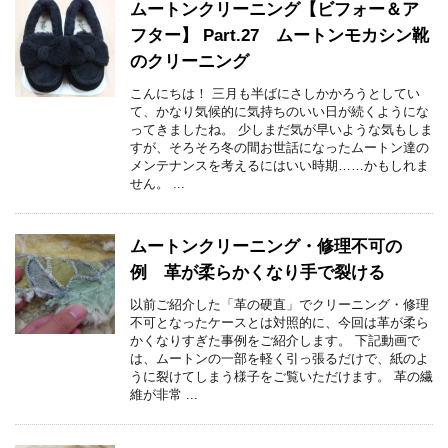
ムートンクリーニング【ビフォー＆ア
フター】 Part.27 ムートンモカシン靴
のクリーニング
こんにちは！ 三月も半ばにさしかかろうとしてい
て、かなり気候的に気持ちのいい日が続くようにな
ってきましたね。 少しまだ気が早いような気もしま
すが、そろそろ冬の間お世話になったムートン達の
メンテナンスを考えるにはいい時期……かもしれま
せん。 ...
ムートンクリーニング・修理不可の
例 革が柔らかくなり手で裂ける
以前ご紹介した「革の硬直」でクリーニング・修理
不可となったケースとは対照的に、今回は革が柔ら
かくなりすぎた事例をご紹介します。 下記動画で
は、ムートンの一部を軽く引っ張るだけで、紙のよ
うに裂けてしまう様子をご覧いただけます。 革の繊
維が非常 ...