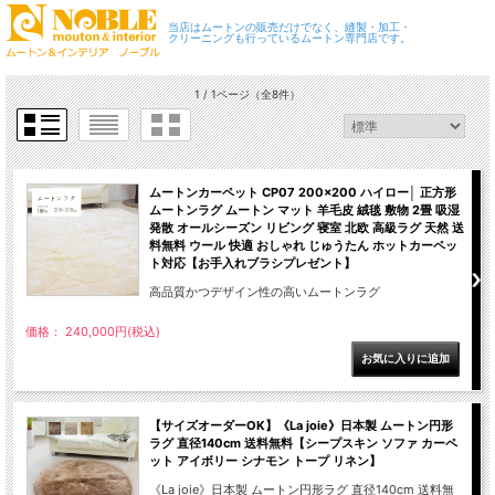
当店はムートンの販売だけでなく、縫製・加工・
クリーニングも行っているムートン専門店です。
1 / 1ページ
（全8件）
ムートンカーペット CP07 200×200 ハイロー│ 正方形
ムートンラグ ムートン マット 羊毛皮 絨毯 敷物 2畳 吸湿
発散 オールシーズン リビング 寝室 北欧 高級ラグ 天然 送
料無料 ウール 快適 おしゃれ じゅうたん ホットカーペッ
ト対応【お手入れブラシプレゼント】
高品質かつデザイン性の高いムートンラグ
価格： 240,000円(税込)
【サイズオーダーOK】《La joie》日本製 ムートン円形
ラグ 直径140cm 送料無料【シープスキン ソファ カーペ
ット アイボリー シナモン トープ リネン】
《La joie》日本製 ムートン円形ラグ 直径140cm 送料無