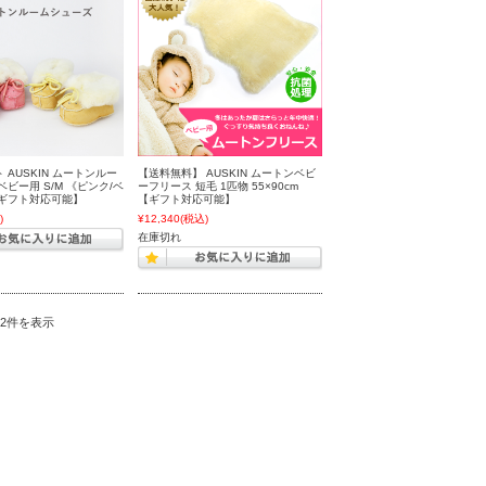
 AUSKIN ムートンルー
【送料無料】 AUSKIN ムートンベビ
ベビー用 S/M 《ピンク/ベ
ーフリース 短毛 1匹物 55×90cm
【ギフト対応可能】
【ギフト対応可能】
)
¥12,340
(税込)
在庫切れ
～2件を表示