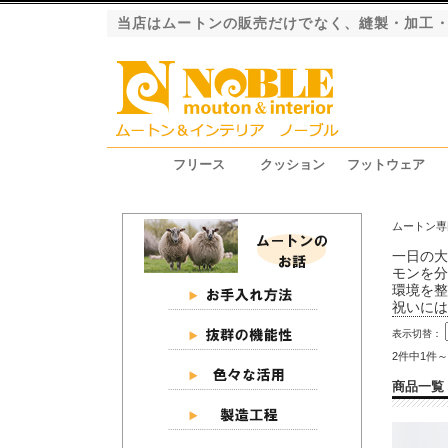
当店はムートンの販売だけでなく、縫製・加工
フリース
クッション
フットウェア
ファーストレーベル（長毛）
ロイヤルレーベル（長毛）
プレミアムレーベル（長毛）
エクシード（短毛）
グラン（短毛）
ジャパンレーベル（短毛）
シートクッション
ピロークッション
円座クッション
スリッパ
ブーツ
ムートン専
一日の大
モンを分
環境を整
祝いには
表示切替：
2件中1件
商品一覧