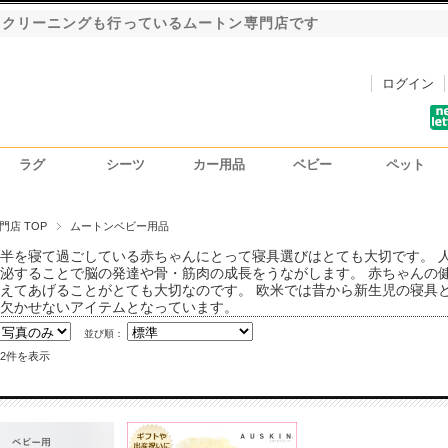
・クリーニングも行っているムートン専門店です
ログイン
ラグ
シーツ
カー用品
ベビー
ペット
洗車用ハンドモップ
カーインテリア
シートカバー
門店 TOP
ムートンベビー用品
半を寝て過ごしている赤ちゃんにとって寝具選びはとても大切です。 
泌することで脳の発達や骨・筋肉の成長をうながします。 赤ちゃんの
えてあげることがとても大切なのです。 欧米では昔から新生児の寝具
欠かせないアイテムとなっています。
並び順：
～2件を表示