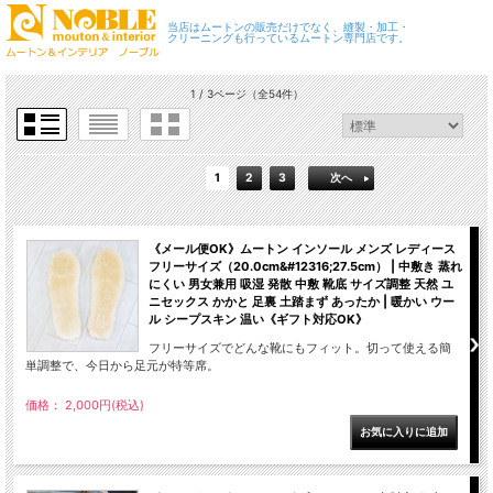
当店はムートンの販売だけでなく、縫製・加工・
クリーニングも行っているムートン専門店です。
1 / 3ページ
（全54件）
1
2
3
次へ
《メール便OK》ムートン インソール メンズ レディース
フリーサイズ（20.0cm&#12316;27.5cm） | 中敷き 蒸れ
にくい 男女兼用 吸湿 発散 中敷 靴底 サイズ調整 天然 ユ
ニセックス かかと 足裏 土踏まず あったか | 暖かい ウー
ル シープスキン 温い《ギフト対応OK》
フリーサイズでどんな靴にもフィット。切って使える簡
単調整で、今日から足元が特等席。
価格： 2,000円(税込)