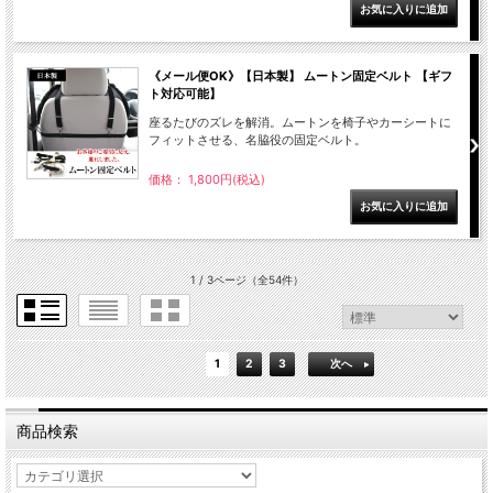
《メール便OK》【日本製】 ムートン固定ベルト 【ギフ
ト対応可能】
座るたびのズレを解消。ムートンを椅子やカーシートに
フィットさせる、名脇役の固定ベルト。
価格： 1,800円(税込)
1 / 3ページ
（全54件）
1
2
3
次へ
商品検索