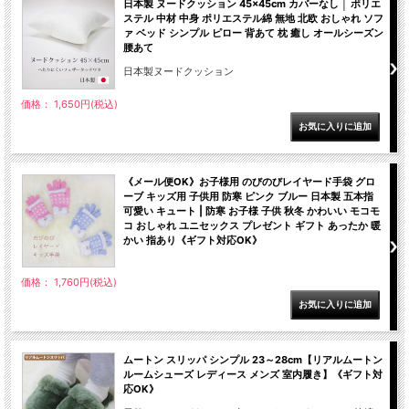
日本製 ヌードクッション 45×45cm カバーなし │ ポリエ
ステル 中材 中身 ポリエステル綿 無地 北欧 おしゃれ ソフ
ァ ベッド シンプル ピロー 背あて 枕 癒し オールシーズン
腰あて
日本製ヌードクッション
価格： 1,650円(税込)
《メール便OK》お子様用 のびのびレイヤード手袋 グロ
ーブ キッズ用 子供用 防寒 ピンク ブルー 日本製 五本指
可愛い キュート | 防寒 お子様 子供 秋冬 かわいい モコモ
コ おしゃれ ユニセックス プレゼント ギフト あったか 暖
かい 指あり《ギフト対応OK》
価格： 1,760円(税込)
ムートン スリッパ シンプル 23～28cm【リアルムートン
ルームシューズ レディース メンズ 室内履き】《ギフト対
応OK》