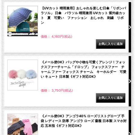
【UVカット 晴雨兼用】おしゃれを楽しむ日傘「リボンパ
ラソル」 日傘 パラソル 晴雨兼用 UVカット 紫外線カッ
ト 夏 可愛い ファッション おしゃれ 刺繍 リボ
ン
価格： 4,160円(税込)
《メール便OK》バッグや小物を可愛くアレンジ！フォッ
クスファーチャーム「ドロップ」 フォックスファー チ
ャーム ファー フォックス チャーム キーホルダー 可愛
い キュート 日本製《ギフト対応OK》
価格： 3,750円(税込)
《メール便OK》アンゴラ40% ローズリストグローブ 手
袋 レディース 防寒 アンゴラ ローズ 薔薇 日本製 スマホ対
応 五本指《ギフト対応OK》