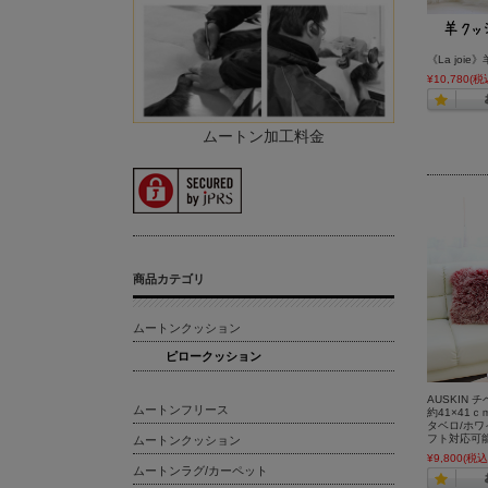
《La joie
¥10,780
(税
ムートン加工料金
商品カテゴリ
ムートンクッション
ピロークッション
AUSKIN
ムートンフリース
約41×41
タベロ/ホワ
フト対応可
ムートンクッション
¥9,800
(税込
ムートンラグ/カーペット