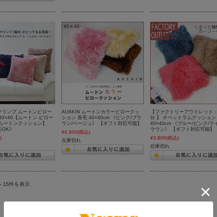
クリンプ ムートンピロー
AUSKIN ムートンカラーピロークッ
【ファクトリーアウトレット
40×40【ムートン ピロー
ション 長毛 40×40cm 《ピンク/ブラ
分 】 チベットラムクッション
 ムートンクッション】
ウン/ベージュ》 【ギフト対応可能】
40×40cm 《ブルー/ピンク/
応OK》
ラウン》 【ギフト対応可能】
¥4,900
(税込)
)
¥3,900
(税込)
在庫切れ
在庫切れ
～15件を表示