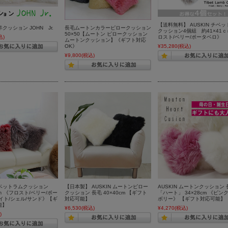
【送料無料】 AUSKIN チベ
》羊クッション JOHN Jr.
長毛ムートンカラーピロークッション
クッション4個組 約41×41ｃ
50×50【ムートン ピロークッション
込)
ロスト/ベリー/ポータベロ》
ムートンクッション】《ギフト対応
OK》
¥35,280
(税込)
¥9,800
(税込)
 チベットラムクッション
【日本製】 AUSKIN ムートンピロー
AUSKIN ムートンクッション 
ｃｍ 《フロスト/ベリー/ポー
クッション 長毛 40×40cm 【ギフト
「ハート」 34×28cm 《ピン
イト/シェル/サンド》【ギ
対応可能】
ボリー》 【ギフト対応可能】
能】
¥6,530
(税込)
¥4,270
(税込)
)