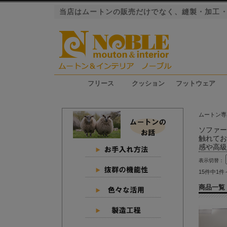
当店はムートンの販売だけでなく、縫製・加工
フリース
クッション
フットウェア
ファーストレーベル（長毛）
ロイヤルレーベル（長毛）
プレミアムレーベル（長毛）
エクシード（短毛）
グラン（短毛）
ジャパンレーベル（短毛）
シートクッション
ピロークッション
円座クッション
スリッパ
ブーツ
ムートン専
ソファー
触れてお
感や高級
表示切替：
15件中1件
商品一覧