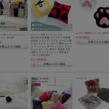
ムートン肉球クッション 40×4
ップサイクルクッション
ムートンデザインクッション
¥6,980
(税込)
ョン 45×45
45×45cm 日本製 オリジナル 日本製
お化け トランプ | リアル ムートン 枕
込)
ピロータイプ インテリア 椅子 ムート
ン クッション カークッション アウト
レット おしゃれ 背当て 羊毛皮 天然
北欧 ソファークッション 背中あて
《ギフト対応OK》
¥17,248
(税込)