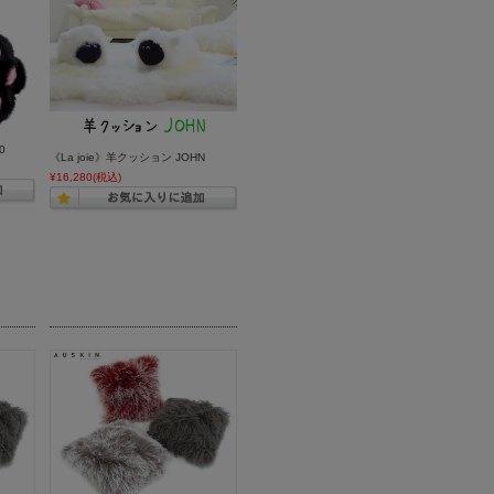
0
《La joie》羊クッション JOHN
¥16,280
(税込)