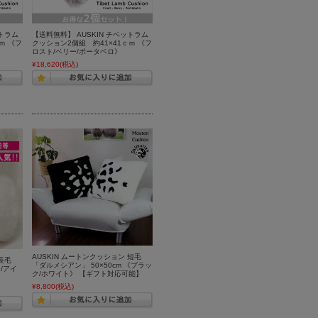
ットラム
【送料無料】 AUSKIN チベットラム
ｍ 《フ
クッション2個組 約41×41ｃｍ 《フ
ロスト/ベリー/ポータベロ》
¥18,620
(税込)
AUSKIN ムートンクッション 短毛
長毛
「ダルメシアン」 50×50cm 《ブラッ
ク/アイ
ク/ホワイト》 【ギフト対応可能】
¥8,800
(税込)