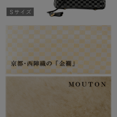
カラー
IVORY（アイボリー）
SLATE（スレート）
素材
表地：金襴生地（ポリエステル75% 金属糸
25%）、羊毛皮100％
ハンドル：牛革
中生地：綿100％
重量
約540g
金襴は、油汚れ等が染み込みやすいので
備考
ご注意下さい。万が一汚れが付着した場
合は、柔らかい布を水で濡らししっかり
絞ったもので、たたき拭きをして下さ
い。 また、ひっかかりやすい物と接触す
ると糸か飛び出す恐れがありますので、
ご注意下さい。
ビニール袋の中での長期間保管はウール
の繊維が呼吸できなくなったり、高温状
態では圧縮が生じる場合もあります。 保
管場所は、通気がよく直射日光の当たら