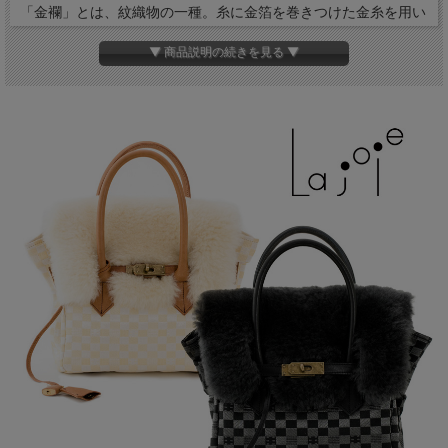
「金襴」とは、紋織物の一種。糸に金箔を巻きつけた金糸を用い
て、紋様をあらわした布地の事です。
▼ 商品説明の続きを見る ▼
古くから茶道具や香道具・ひな人形や羽子板などに使われてきた
織物の中でも、特に豪華な織物です。
色のとり方・織り方などにより、微妙な紋様を巧妙に表現するこ
とができる金襴は、光沢感があり華やかです。
ムートンは、品質の高さが世界的に認められているオーストラリ
アのシープスキンメーカー「ＡＵＳＫＩＮ」社の原皮を使用。
あたたかなムートンときらびやかな金襴という、このコラボでし
か生まれない美しいフォルム。
持ち手はバッグ本体に馴染む本革を使用し、ゴールドの金具や鍵
がクラシックな雰囲気を作り上げています。
カジュアル・フォーマルのどちらにもマッチし、和装にもオスス
メのデザインです。
普段使いは勿論、観劇やパーティーのようなスペシャルな日な
ど、様々なシーンでお使い頂けます。
サイズ
縦32cm・横24cm・マチ幅13cm
持ち手の全長:40cm
ムートン毛長：約20mm