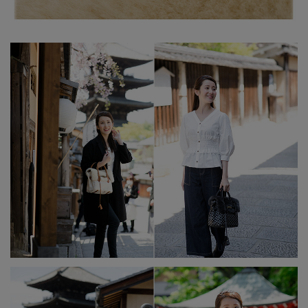
ない低温の場所を推奨しています。
ムートンは天然物となりますので、部分
的な色ムラや、サイズ・風合い・毛量・
重量等の個体差があります。天然素材を
使用した製品特有の味わいとしてご理解
いただきましたうえ、ご購入くださいま
せ。
モニタで見る色合いと実際の色合いは異
なる場合があります。
当店は複数店舗で在庫を共有しているた
め、稀に在庫切れでもすぐページ上に反
映されずご注文可能になっていることが
ございます。
その際にはご迷惑をおかけいたしますが
ご了承ください。