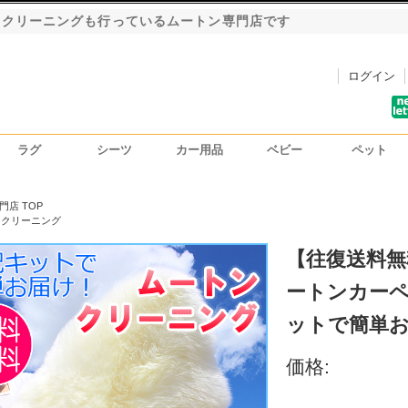
・クリーニングも行っているムートン専門店です
ログイン
ラグ
シーツ
カー用品
ベビー
ペット
洗車用ハンドモップ
カーインテリア
シートカバー
門店 TOP
ンクリーニング
【往復送料無
ートンカーペッ
ットで簡単
価格: