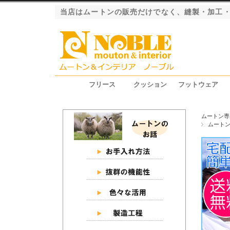
当店はムートンの販売だけでなく、縫製・加工
フリース
クッション
フットウェア
ファーストレーベル（長毛）
ロイヤルレーベル（長毛）
プレミアムレーベル（長毛）
エクシード（短毛）
グラン（短毛）
ジャパンレーベル（短毛）
シートクッション
ピロークッション
円座クッション
スリッパ
ブーツ
ムートン専
ムート