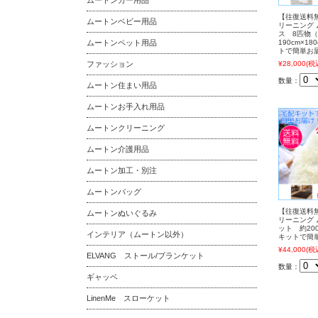
ムートンカー用品
【往復送料
ムートンベビー用品
リーニング
ス 8匹物
ムートンペット用品
190cm×1
トで簡単お
ファッション
¥28,000
(税
数量：
ムートン住まい用品
ムートンお手入れ用品
ムートンクリーニング
ムートン介護用品
ムートン加工・別注
ムートンバッグ
【往復送料
ムートンぬいぐるみ
リーニング
ット 約200
インテリア（ムートン以外）
キットで簡
¥44,000
(税
ELVANG ストール/ブランケット
数量：
ギャッベ
LinenMe スローケット