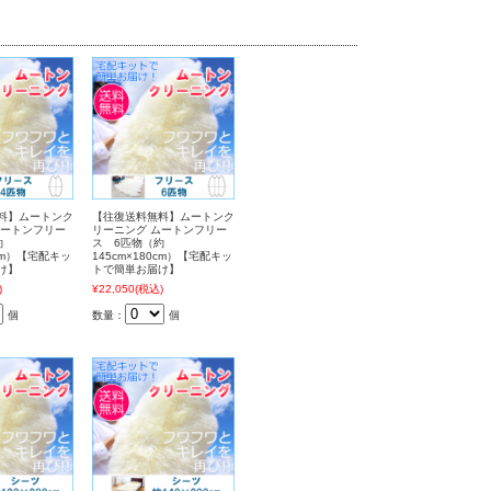
料】ムートンク
【往復送料無料】ムートンク
ムートンフリー
リーニング ムートンフリー
約
ス 6匹物（約
0cm）【宅配キッ
145cm×180cm）【宅配キッ
け】
トで簡単お届け】
)
¥22,050
(税込)
個
数量：
個