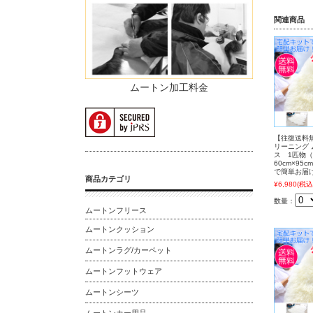
関連商品
ムートン加工料金
【往復送料
リーニング
ス 1匹物
60cm×95
で簡単お届
商品カテゴリ
¥6,980
(税込
数量：
ムートンフリース
ムートンクッション
ムートンラグ/カーペット
ムートンフットウェア
ムートンシーツ