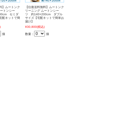
料】ムートンク
【往復送料無料】ムートンク
ムートンシー
リーニング ムートンシー
00cm セミダ
ツ 約140×200cm ダブル
宅配キットで簡
サイズ【宅配キットで簡単お
届け】
)
¥30,800
(税込)
個
数量：
個