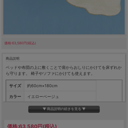
価格:63,580円(税込)
商品説明
ベッドや布団の上に敷くことで肩からおしりにかけてを床ずれか
ら守ります。 椅子やソファにかけても使えます。
サイズ
約60cm×180cm
カラー
イエローベージュ
毛長
約25mm
▼ 商品説明の続きを見る ▼
原皮
オーストラリア産
価格:
63,580円
(税込)