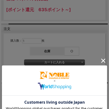
製造
日本
[ポイント還元 635ポイント～]
ムートンのここが凄い！抜群の機能性
注文
購入数：
枚
ムートンのお手入れ方法について
在庫
○
関連商品
介護用ムートン ムートンシーツ 【送料無料】
ムートン製介護用品