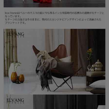
お客様の声
薄手で肌触りのよいブラケットを探しに探して、こちら
にたどり着きました。 肩から足まですっぽり覆える大判
サイズながら、590g という驚きの軽さで、やわらかく
身体に沿うので空間ができにくく暖か。 目の詰まったな
めらかな生地で、チクチク感もありません。ケバが少な
く全体的にスッキリした印象です。【40代 女性】
とろける様ななめらかな肌触り！！薄くて軽いのに暖か
さは抜群です。ウールの様なチクチク感も無くて正に極
上！！大判なのでスローにも良し、ソファーでひざ掛け
にも良し、ちょっと庭に出るのに肩掛けにも良し！とて
も素敵な色使いでインテリアにも上品にとけこみます。
今回はグレーを購入しましたが次はブラウンを狙ってい
ます。赤も良いな～！【50代 女性】
大判ショールは小さい頃から私の憧れでした、父が貰う
月間紙面に良く広告で載っていて母にねだったものでし
た。肌が弱いのと長く使いたいと想いから値段やウール
やカシミヤ等の違い、管理面で負えるかとても長い間憧
れていたので随分悩み探しました。 大変色にこだわる所