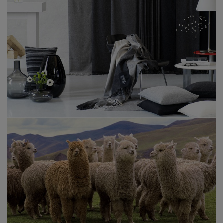
もあり、かつチェック柄は外せなかったので色合いの美
しさにまたブラウンの何とも言えないほっとするグラデ
ーションに近い自然な色合いのチェックにもうこれだ…
と勇気を出しました(笑) 受け取って重さや肌触りにほっ
としました。お値段も良心的だと思います。後は自分が
どう管理するかだと思います。大事に一緒にいれたら嬉
しいと思う商品を