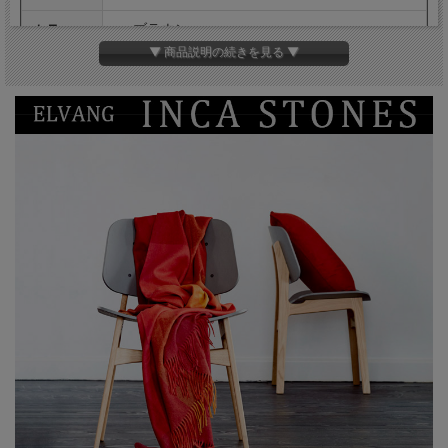
ブラウン
カラー
グレー
▼ 商品説明の続きを見る ▼
レッド
イエロー
素材
アルパカ50％、 羊毛40％、 マイクロファイバ
ー10％
重量
約560g
繊維
26-27 ミクロン
お手入れ
ドライクリーニング可
方法
備考
※当店は複数店舗で在庫を共有しているため、稀
に在庫切れでもすぐページ上に反映されずご注
文可能になっていることがございます。
その際にはご迷惑をおかけいたしますがご了承
ください。