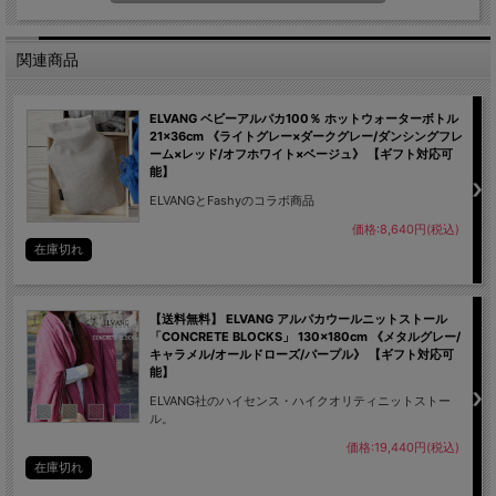
関連商品
ELVANG ベビーアルパカ100％ ホットウォーターボトル
21×36cm 《ライトグレー×ダークグレー/ダンシングフレ
ーム×レッド/オフホワイト×ベージュ》 【ギフト対応可
能】
ELVANGとFashyのコラボ商品
価格:8,640円(税込)
在庫切れ
【送料無料】 ELVANG アルパカウールニットストール
「CONCRETE BLOCKS」 130×180cm 《メタルグレー/
キャラメル/オールドローズ/パープル》 【ギフト対応可
能】
ELVANG社のハイセンス・ハイクオリティニットストー
ル。
価格:19,440円(税込)
在庫切れ