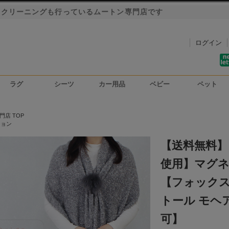
・クリーニングも行っているムートン専門店です
ログイン
ラグ
シーツ
カー用品
ベビー
ペット
洗車用ハンドモップ
カーインテリア
シートカバー
門店 TOP
ション
【送料無料】
使用】マグ
【フォックス
トール モヘ
可】