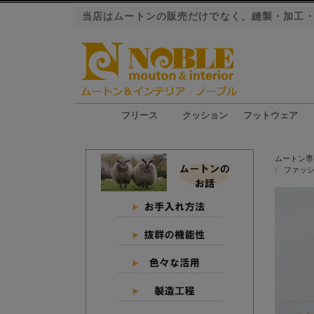
当店はムートンの販売だけでなく、縫製・加工
フリース
クッション
フットウェア
ファーストレーベル（長毛）
ロイヤルレーベル（長毛）
プレミアムレーベル（長毛）
エクシード（短毛）
グラン（短毛）
ジャパンレーベル（短毛）
シートクッション
ピロークッション
円座クッション
スリッパ
ブーツ
ムートン専
ファッ