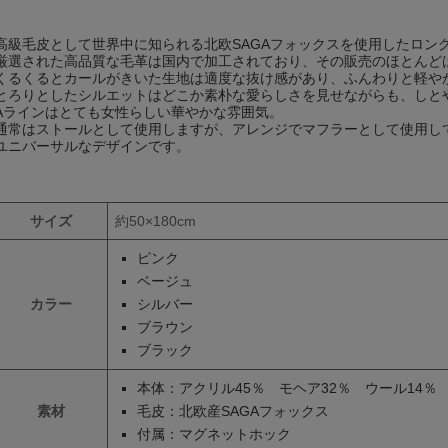
高級毛皮として世界中に知られる北欧SAGAフォックスを使用したロン
厳選された高品質な毛革は国内で加工されており、その販売のほとんど
くるくるとカールがきいた生地は適度な抜け感があり、ふんわりと軽や
とろりとしたシルエットはどこか素朴な愛らしさを見せながらも、しと
Aラインはとても女性らしい華やかな雰囲気。
通常はストールとして使用しますが、アレンジでマフラーとして使用し
ユニバーサルなデザインです。
サイズ
約50×180cm
ピンク
ベージュ
カラー
シルバー
ブラウン
ブラック
本体：アクリル45％ モヘア32％ ウール14％
素材
毛皮：北欧産SAGAフォックス
付属：マグネットホック