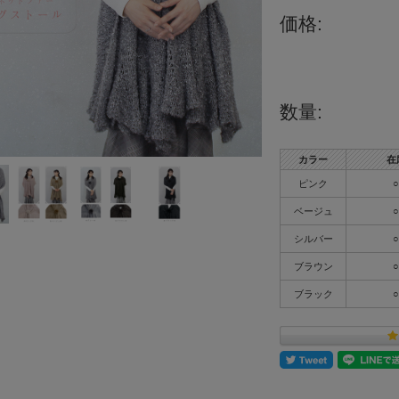
価格:
数量:
カラー
在
ピンク
○
ベージュ
○
シルバー
○
ブラウン
○
ブラック
○