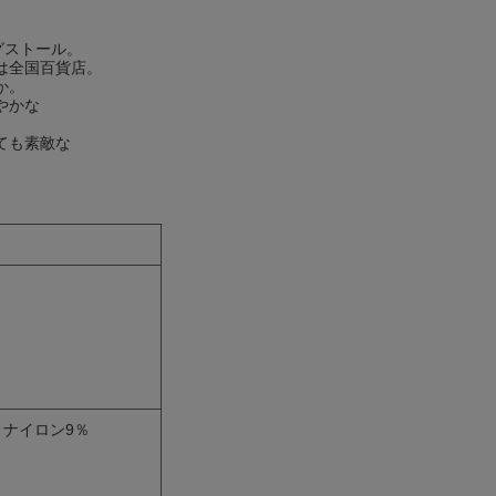
グストール。
は全国百貨店。
か。
やかな
ても素敵な
 ナイロン9％