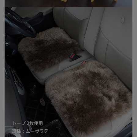
また必要になれば購入を検討します。【30代 男性】
ダイニングテーブルの椅子用に試しに3脚分購入してみ
たところかなり良かったのでもう3脚分 リピ買いです。
思っていたより厚みがありふわふわ、モコモコで高級感
があり満足です。 今回はお試しで小さいサイズを購入し
ましたが、良さが確認できたので次は迷うことなく
大き
いサイズ
を購入します！
毛足も長く毛量もしっかりあるので厚みもあり高級感が
あります。