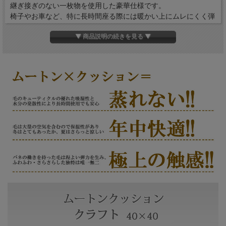
継ぎ接ぎのない一枚物を使用した豪華仕様です。
椅子やお車など、特に長時間座る際には暖かい上にムレにくく弾
力もあるのでおしりが痛くなりにくいのでオススメです。
▼ 商品説明の続きを見る ▼
■ スタッフからのアドバイス
当店人気クッション。
サイズ調整が可能なので、お好きなサイズでオーダーが可能なの
が魅力的！
貴方好みの大きさで日々の暮らしをグレードアップ！
サイズ
約40cm×40cm
【他のサイズはこちら】
40cm×120cm
特注でサイズ変更も可能です！詳しくはお問い
合わせ下さい。
アイボリー
カラー
ブラック
シナモン
ベージュ