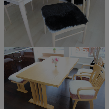
ございます。
その際にはご迷惑をおかけいたしますが
ご了承ください。
原皮のコンディションにより、職人の判
断で一部のみ繋ぎ合わせる場合がありま
す。
ムートンのここが凄い！抜群の機能性
ムートンのお手入れ方法について
お客様の声
一枚ものでこの価格は大変リーズナブルと感じました。