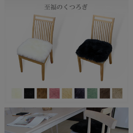
ピンク
ミント
ネイビー
トープ
リネン
アルダー
毛長
約50mm～70mm
原皮
オーストラリア産
組成
表地
羊毛皮100％
中綿
ポリエステル綿100％
裏地
ポリエステル100％
製造
日本
当店は複数店舗で在庫を共有しているた
備考
め、稀に在庫切れでもすぐページ上に反
映されずご注文可能になっていることが