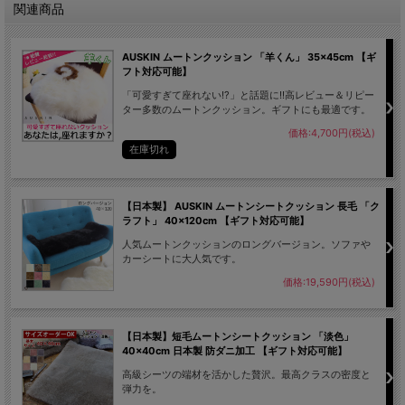
関連商品
AUSKIN ムートンクッション 「羊くん」 35×45cm 【ギ
フト対応可能】
「可愛すぎて座れない!?」と話題に!!高レビュー＆リピー
ター多数のムートンクッション。ギフトにも最適です。
価格:4,700円(税込)
在庫切れ
【日本製】 AUSKIN ムートンシートクッション 長毛 「ク
ラフト」 40×120cm 【ギフト対応可能】
人気ムートンクッションのロングバージョン。ソファや
カーシートに大人気です。
価格:19,590円(税込)
【日本製】短毛ムートンシートクッション 「淡色」
40×40cm 日本製 防ダニ加工 【ギフト対応可能】
高級シーツの端材を活かした贅沢。最高クラスの密度と
弾力を。