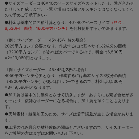
●サイズオーダーは40×40のベースサイズをカットしたり、繋ぎ合わせ
たりして作成します。（繋ぐ場合は当然フルスキンではなくなってくる
ので予めご了承下さい）
●料金は基本的に面積計算となり、40×40のベースサイズ
（料金：
6,530円 面積：1600平方センチ）
を何枚使用するかで決まります。
《例：サイズオーダー 45×45を1枚の場合》
2025平方センチ必要となり、作成するには基本サイズ2枚分の面積
（3200平方センチ）があればカバーできるので、料金は6,530円
×2=13,060円となります。
《例：サイズオーダー 45×45を2枚の場合》
4050平方センチ必要となり、作成するには基本サイズ3枚分の面積
（4800平方センチ）があればカバーできるので、料金は6,530円
×3=19,590円となります。
●加工賃は基本的に無料とさせて頂きますが、あまりにも繋ぎ合せが多
かったり、複雑なオーダーになる場合は、加工賃を頂くこともありま
す。
●天然素材・縫製加工のため、サイズは若干誤差が生じる場合がありま
す。
●工場の混み具合や材料確保の関係もございますので、サイズオーダー
をご希望の方はまずはお問い合わせ下さい。