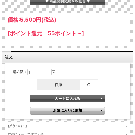
▼ 商品説明の続きを見る ▼
サイズ
直径40cm
価格:
5,500円
(税込)
毛長
約17ｍｍ
表地
羊毛皮100％
[ポイント還元 55ポイント～]
裏地・中
ポリエステル
材
注文
ブラウザで見る色合いと実際の色合いは
備考
違う場合がございますので予めご了承く
ださい。
購入数：
個
当店は複数店舗で在庫を共有しているた
め、稀に在庫切れでもすぐページ上に反
在庫
○
映されずご注文可能になっていることが
ございます。
その際にはご迷惑をおかけいたしますが
ご了承ください。
お問い合わせ
友達にメールですすめる