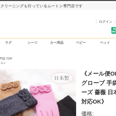
・クリーニングも行っているムートン専門店です
ログイン
ラグ
シーツ
カー用品
ベビー
ペット
洗車用ハンドモップ
カーインテリア
シートカバー
門店 TOP
ション
《メール便O
グローブ 手袋
ーズ 薔薇 
対応OK》
価格: