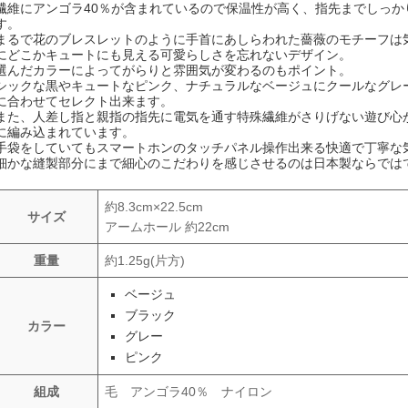
繊維にアンゴラ40％が含まれているので保温性が高く、指先までしっか
す。
まるで花のブレスレットのように手首にあしらわれた薔薇のモチーフは
にどこかキュートにも見える可愛らしさを忘れないデザイン。
選んだカラーによってがらりと雰囲気が変わるのもポイント。
シックな黒やキュートなピンク、ナチュラルなベージュにクールなグレ
に合わせてセレクト出来ます。
また、人差し指と親指の指先に電気を通す特殊繊維がさりげない遊び心
に編み込まれています。
手袋をしていてもスマートホンのタッチパネル操作出来る快適で丁寧な
細かな縫製部分にまで細心のこだわりを感じさせるのは日本製ならでは
約8.3cm×22.5cm
サイズ
アームホール 約22cm
重量
約1.25g(片方)
ベージュ
ブラック
カラー
グレー
ピンク
組成
毛 アンゴラ40％ ナイロン