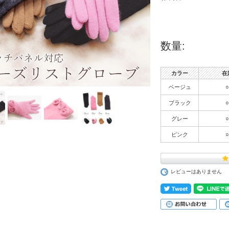
数量:
カラー
在
ベージュ
○
ブラック
○
グレー
○
ピンク
○
レビューはありません