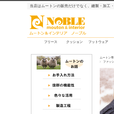
当店はムートンの販売だけでなく、縫製・加工
フリース
クッション
フットウェア
ファーストレーベル（長毛）
ロイヤルレーベル（長毛）
プレミアムレーベル（長毛）
エクシード（短毛）
グラン（短毛）
ジャパンレーベル（短毛）
シートクッション
ピロークッション
円座クッション
スリッパ
ブーツ
ムートン専
ファッ