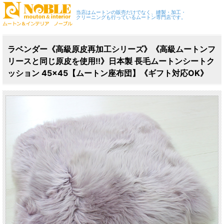
当店はムートンの販売だけでなく、縫製・加工・
クリーニングも行っているムートン専門店です。
ラベンダー《高級原皮再加工シリーズ》《高級ムートンフ
リースと同じ原皮を使用!!》日本製 長毛ムートンシートク
ッション 45×45【ムートン座布団】《ギフト対応OK》