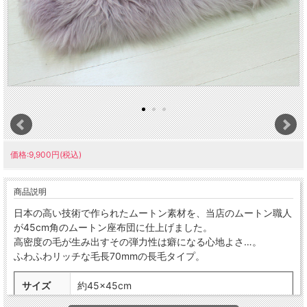
価格:9,900円(税込)
商品説明
日本の高い技術で作られたムートン素材を、当店のムートン職人
が45cm角のムートン座布団に仕上げました。
高密度の毛が生み出すその弾力性は癖になる心地よさ…。
ふわふわリッチな毛長70mmの長毛タイプ。
サイズ
約45×45cm