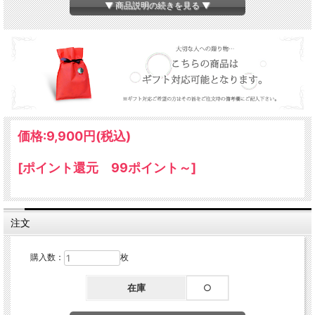
カラー
ラベンダー
▼ 商品説明の続きを見る ▼
毛長
約70mm
組成
表地
羊毛皮100％
中綿
ポリエステル100％
裏地
ポリエステル100％
価格:
9,900円
(税込)
原皮
オーストラリア産
備考
※天然のものを使用しているため、同じ商品でも
[ポイント還元 99ポイント～]
色合いが若干違う場合がございます。
また、ブラウザで見る色合いと実際の色合いは
違う場合がございますので予めご了承くださ
注文
い。
※当店は複数店舗で在庫を共有しているため、稀
購入数：
枚
に在庫切れでもすぐページ上に反映されずご注
文可能になっていることがございます。
在庫
○
その際にはご迷惑をおかけいたしますがご了承
ください。