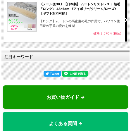
《メール便OK》【日本製】 ムートンリストレスト 短毛
「ロング」 48×6cm 《アイボリー/クリーム/ローズ》
【ギフト対応可能】
【ロング】ムートンの高密度の毛の作用で、パソコン使
用時の手首の疲れを軽減
価格:2,570円(税込)
注目キーワード
お買い物ガイド →
よくある質問 →