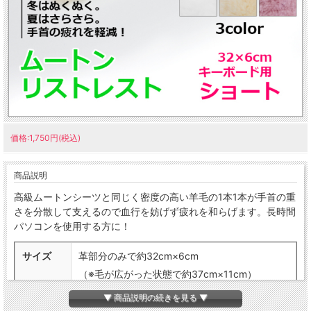
価格:1,750円(税込)
商品説明
高級ムートンシーツと同じく密度の高い羊毛の1本1本が手首の重
さを分散して支えるので血行を妨げず疲れを和らげます。長時間
パソコンを使用する方に！
サイズ
革部分のみで約32cm×6cm
（※毛が広がった状態で約37cm×11cm）
▼ 商品説明の続きを見る ▼
アイボリー
カラー