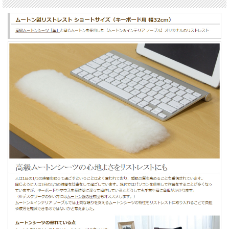
クリーム
ローズ
毛長
約25mm
原皮
オーストラリア産
製造
日本
《メール便OK》の商品複数のご注文でメ
備考
ール便規定サイズを超えてしまう場合
は、複数に分割して発送させていただき
ます。
その場合、通数分の送料をご負担いただ
きます。
ムートンのここが凄い！抜群の機能性