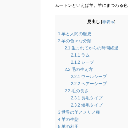
ムートンといえば羊。羊にまつわる色
見出し
[
非表示
]
1
羊と人間の歴史
2
羊の色々な分類
2.1
生まれてからの時間経過
2.1.1
ラム
2.1.2
シープ
2.2
毛の生え方
2.2.1
ウールシープ
2.2.2
ヘアーシープ
2.3
毛の長さ
2.3.1
長毛タイプ
2.3.2
短毛タイプ
3
世界の羊とメリノ種
4
羊の生態
5
羊の利用