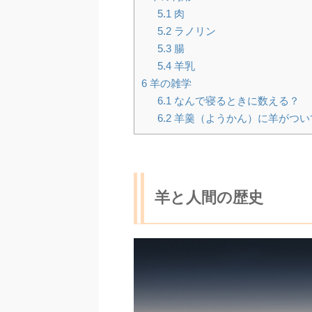
5.1
肉
5.2
ラノリン
5.3
腸
5.4
羊乳
6
羊の雑学
6.1
なんで寝るときに数える？
6.2
羊羹（ようかん）に羊がつい
羊と人間の歴史