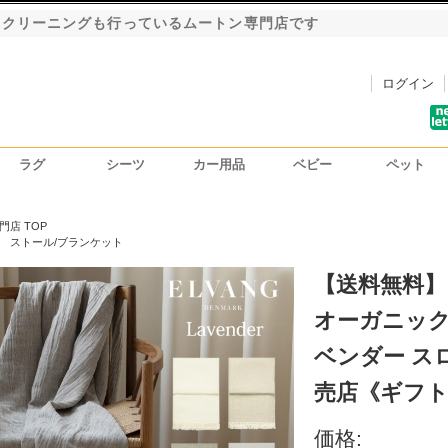
・クリーニングも行っているムートン専門店です
ログイン
ラグ
シーツ
カー用品
ベビー
ペット
洗車用ハンドモップ
カーインテリア
シートカバー
門店 TOP
NG ストール/ブランケット
【送料無料】
オーガニックコ
ベンダー ス
売店《ギフト
価格: