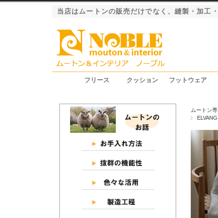
当店はムートンの販売だけでなく、縫製・加工
フリース
クッション
フットウェア
ファーストレーベル（長毛）
ロイヤルレーベル（長毛）
プレミアムレーベル（長毛）
エクシード（短毛）
グラン（短毛）
ジャパンレーベル（短毛）
シートクッション
ピロークッション
円座クッション
スリッパ
ブーツ
ムートン専
ELVA