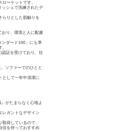
スローケットです。
リッシュで洗練されたデ
さらりとした肌触りを
ており、環境と人に配慮
タンダード100」にも準
す。
ルの認証を受けており、社
軽量。ソファーでのひとと
トとして一年中清潔に
感』がたまらなく心地よ
エレガントなデザイン
り取得しているので、
自信を持っておすすめ