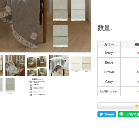
数量:
カラー
在
Ivory
×
Beige
×
Brown
○
Grey
×
Bottle green
×