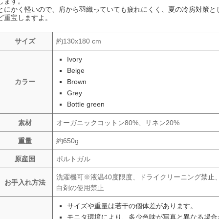
します。
とにかく軽いので、肩から羽織っていても疲れにくく、夏の冷房対策と
ど重宝しますよ。
サイズ
約130x180 cm
Ivory
Beige
カラー
Brown
Grey
Bottle green
素材
オーガニックコットン80%、リネン20%
重量
約650g
原産国
ポルトガル
洗濯機可※液温40度限度、ドライクリーニング禁止
お手入れ方法
白剤の使用禁止
サイズや重量は若干の個体差があります。
モニタ環境により、多少色味が写真と異なる場合