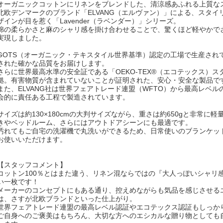
オーガニックコットンにリネンをブレンドした、清涼感あふれる上質な
北欧デンマークのブランド「ELVANG（エルヴァン）」による、スタイ
ザインが目を惹く「Lavender（ラベンダー）」シリーズ。
綿の柔らかさと麻のシャリ感を掛け合わせることで、驚くほど軽やかで
実現しました。
GOTS（オーガニック・テキスタイル世界基準）認定の工場で生産され
された確かな品質をお届けします。
さらに世界最高水準の安全証である「OEKO-TEX®（エコテックス）ス
拠。有害物質が含まれていないことが証明された、安心・安全な製品で
また、ELVANG社は世界フェアトレード連盟（WFTO）から最高レベ
会的に責任ある工程で製造されています。
サイズは約130×180cmの大判サイズながら、重さは約650gと非常に
きやベッドルーム、さらにはアウトドアシーンにも最適です。
汚れてもご自宅の洗濯機で丸洗いができるため、日常使いのブランケッ
お使いいただけます。
【スタッフコメント】
コットン100％とはまた違う、リネン混ならではの『大人っぽいシャリ
い一枚です！
メーカーのコンセプトにもある通り、控えめながらも気品を感じさせる
は、さすが北欧ブランドといった仕上がり。
世界フェアトレード連盟の最高レベル認証やエコテックス認証もしっか
ご自身へのご褒美はもちろん、大切な方へのエシカルな贈り物としても