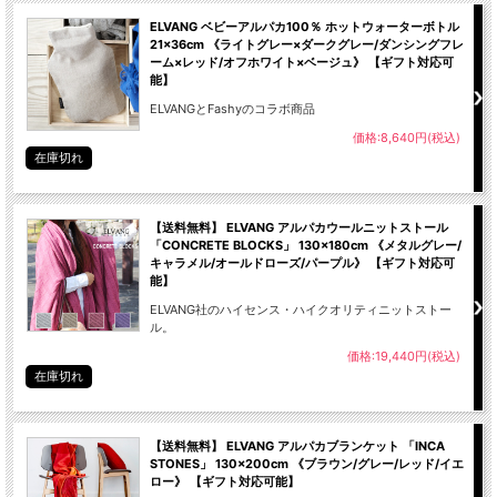
ELVANG ベビーアルパカ100％ ホットウォーターボトル
21×36cm 《ライトグレー×ダークグレー/ダンシングフレ
ーム×レッド/オフホワイト×ベージュ》 【ギフト対応可
能】
ELVANGとFashyのコラボ商品
価格:8,640円(税込)
在庫切れ
【送料無料】 ELVANG アルパカウールニットストール
「CONCRETE BLOCKS」 130×180cm 《メタルグレー/
キャラメル/オールドローズ/パープル》 【ギフト対応可
能】
ELVANG社のハイセンス・ハイクオリティニットストー
ル。
価格:19,440円(税込)
在庫切れ
【送料無料】 ELVANG アルパカブランケット 「INCA
STONES」 130×200cm 《ブラウン/グレー/レッド/イエ
ロー》 【ギフト対応可能】