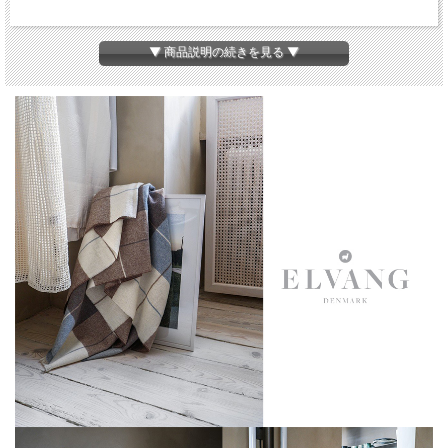
アルパカ繊維は柔らかく、耐久性があり、天然繊維の中でも最高
▼ 商品説明の続きを見る ▼
級の暖かさを生み出します。
また、毛玉が出来にくく(毛玉が最小限しか出来ない)、長くご使
用頂けます。
サイズ
約130x200 cm
Grey
カラー
Blue
Green
素材
アルパカ50％、羊毛40％、ナイロン5％、アク
リル5％
重量
約560g
原産国
ペルー
お手入れ
ドライクリーニング推奨
方法