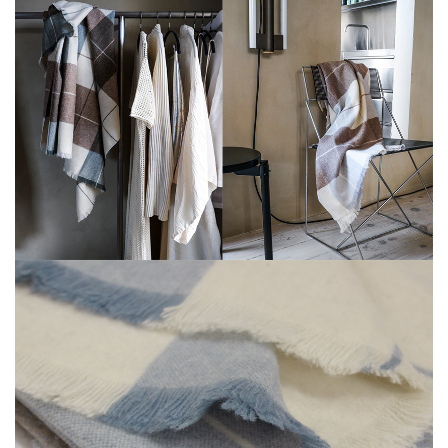
サイズや重量は若干の個体差がありま
備考
す。
モニタ環境により、多少色味が写真と異
なる場合があります。
当店は複数店舗で在庫を共有しているた
め、稀に在庫切れでもすぐページ上に反
映されずご注文可能になっていることが
ございます。
その際にはご迷惑をおかけいたしますが
ご了承ください。