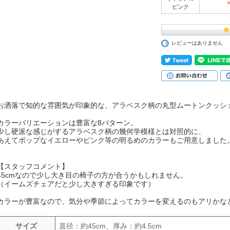
×
ピンク
レビューはありません
お洒落で知的な雰囲気が印象的な、アラベスク柄の丸型ムートンクッシ
カラーバリエーションは豊富な8パターン。
少し硬派な感じがするアラベスク柄の幾何学模様とは対照的に、
あえてポップなイエローやピンク等の明るめのカラーもご用意しました
【スタッフコメント】
45cmなので少し大き目の椅子の方が合うかもしれません。
（イームズチェアだと少し大きすぎる印象です）
カラーが豊富なので、気分や季節によってカラーを変えるのもアリかなと
サイズ
直径：約45cm、厚み：約4.5cm