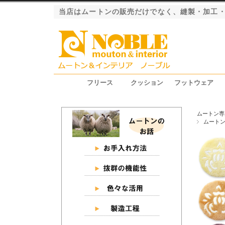
当店はムートンの販売だけでなく、縫製・加工
フリース
クッション
フットウェア
ファーストレーベル（長毛）
ロイヤルレーベル（長毛）
プレミアムレーベル（長毛）
エクシード（短毛）
グラン（短毛）
ジャパンレーベル（短毛）
シートクッション
ピロークッション
円座クッション
スリッパ
ブーツ
ムートン専
ムート