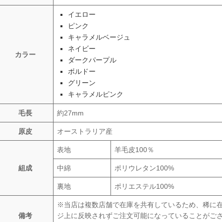
イエロー
ピンク
キャラメルベージュ
ネイビー
カラー
ダークパープル
ボルドー
グリーン
キャラメルピンク
毛長
約27mm
原皮
オーストラリア産
表地
羊毛皮100％
組成
中綿
ポリウレタン100%
裏地
ポリエステル100%
※当店は複数店舗で在庫を共有しているため、稀に
備考
ジ上に反映されずご注文可能になっていることがご