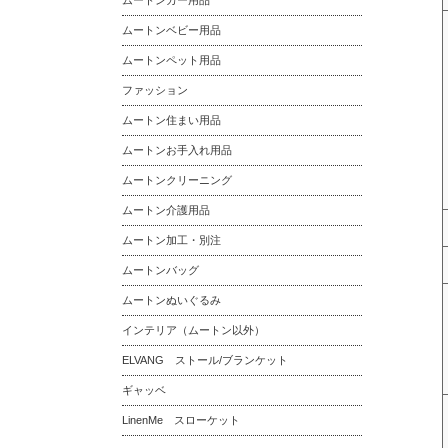
ムートンカー用品
ムートンベビー用品
ムートンペット用品
ファッション
ムートン住まい用品
ムートンお手入れ用品
ムートンクリーニング
ムートン介護用品
ムートン加工・別注
ムートンバッグ
ムートンぬいぐるみ
インテリア（ムートン以外）
ELVANG ストール/ブランケット
ギャッベ
LinenMe スローケット