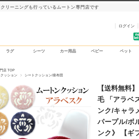
・クリーニングも行っているムートン専門店です
ログイン
ラグ
シーツ
カー用品
ベビー
ペット
洗車用ハンドモップ
カーインテリア
シートカバー
門店 TOP
ンクッション
シートクッション/座布団
【送料無料】
毛 「アラベス
ンク/キャラ
パープル/ボ
ンク》 【ギ