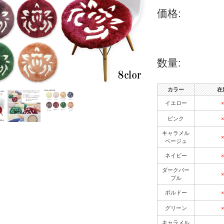
価格:
数量:
カラー
在
イエロー
×
ピンク
×
キャラメル
×
ベージュ
ネイビー
×
ダークパー
×
プル
ボルドー
×
グリーン
×
キャラメル