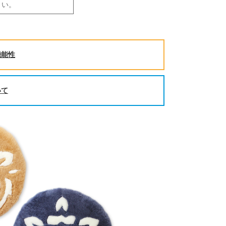
さい。
機能性
いて