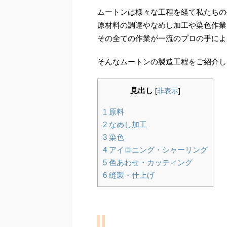
ムートンは様々な工程を経て私たちの
原材料の調達やなめし加工や染色作業
その全ての作業が一流のプロの手によ
そんなムートンの製造工程をご紹介し
見出し
[
非表示
]
1
原料
2
なめし加工
3
染色
4
アイロニング・シャーリング
5
色あわせ・カッティング
6
縫製・仕上げ