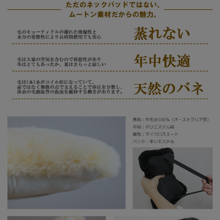
アイボリー
毛長
約25mm
組成
表地
羊毛皮100％
中綿
ポリエステル綿
裏地
マイクロスエード
バンド
ポリエステル
製造
中国
備考
※当店は複数店舗で在庫を共有しているため、稀
に在庫切れでもすぐページ上に反映されずご注
文可能になっていることがございます。
その際にはご迷惑をおかけいたしますがご了承
ください。