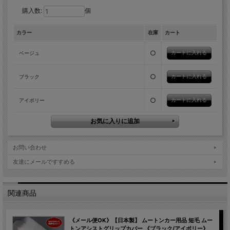
購入数:
個
カラー
在庫
カート
○
ベージュ
○
ブラック
○
アイボリー
お問い合わせ
友達にメールですすめる
関連商品
《メール便OK》【日本製】 ムートンカー用品 短毛 ムー
トンアシストグリップカバー 《ブラック/アイボリー》