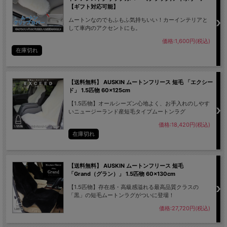
【ギフト対応可能】
ムートンなのでもふもふ気持ちいい！カーインテリアと
して車内のアクセントにも。
価格:1,600円(税込)
在庫切れ
【送料無料】 AUSKIN ムートンフリース 短毛 「エクシー
ド」 1.5匹物 60×125cm
【1.5匹物】オールシーズン心地よく、お手入れのしやす
いニュージーランド産短毛タイプムートンラグ
価格:18,420円(税込)
在庫切れ
【送料無料】 AUSKIN ムートンフリース 短毛
「Grand（グラン）」 1.5匹物 60×130cm
【1.5匹物】存在感・高級感溢れる最高品質クラスの
「黒」の短毛ムートンラグがついに登場！
価格:27,720円(税込)