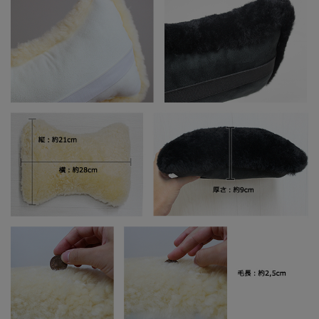
ムートンのここが凄い！抜群の機能性
ムートンのお手入れ方法について
お客様の声
通勤が長距離のため、ネックパッドを使っていました
が、冬にむけていいもの見つけました。ふわっとしたム
ートンが圧迫、ムレ感なく暖かくて心地いいです。色は
シートと同じ黒にしました。おすすめです。
ちょうど良い大きさで使い勝手はよいです。品質も問題
ありませんでした。【50代 男性】
嫁さんが車に乗っていると首が疲れると言うので買って
みたらフカフカで気持ちいいですと言っているのでとて
もよかったです