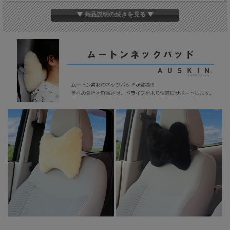
夏はさらっとした心地よさ。
▼ 商品説明の続きを見る ▼
蒸れにくく、一年を通して快適にお使いいただけます。
ドライブはもちろん、車中泊や長距離移動など、さまざまなシー
ンで活躍します。
見た目もかわいらしい蝶ネクタイのようなフォルムで、車内イン
テリアのアクセントとしてもおすすめです。
【スタッフコメント】
バンドを固定する高さを調整すれば、首だけでなく背中や腰にも
使えて非常に便利です!!
サイズ
縦
約21cm
横
約28cm
厚さ
約9cm
ベージュ
カラー
ブラック