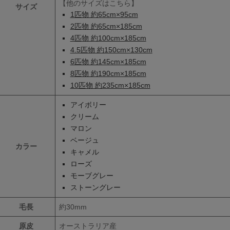
【他のサイズはこちら】
サイズ
1匹物 約65cm×95cm
2匹物 約65cm×185cm
4匹物 約100cm×185cm
4.5匹物 約150cm×130cm
6匹物 約145cm×185cm
8匹物 約190cm×185cm
10匹物 約235cm×185cm
アイボリー
クリーム
マロン
ベージュ
カラー
キャメル
ローズ
モーブグレー
ストーングレー
毛長
約30mm
原皮
オーストラリア産