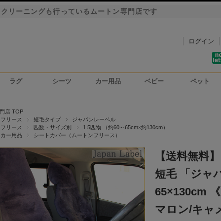
・クリーニングも行っているムートン専門店です
ログイン
ラグ
シーツ
カー用品
ベビー
ペット
洗車用ハンドモップ
カーインテリア
シートカバー
門店 TOP
ンフリース
短毛タイプ
ジャパンレーベル
ンフリース
匹数・サイズ別
1.5匹物 （約60～65cm×約130cm）
ンカー用品
シートカバー（ムートンフリース）
【送料無料】
短毛 「ジャパ
65×130c
マロン/キャ