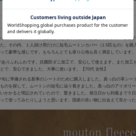
お客様の声
ングルームでの２５年間愛用してきた本革張り3点セットソファーも若
た。その内、１人掛け用だけに短毛ムートンカバー（1.5匹もの）を
って豪華な感じです。もちろんとても座り心地も良く満足しています。【
がありふわふわです。抗菌防ダニ加工で、安心して使えます。また加工
とで、安心できました。大事に使います。【70代 女性】
中旬に準備される新車のシートのために購入しました。真っ白の革シー
ものを探して、ムートンの短毛に辿り着きました。真っ白のアイボリー
いかかると明記されていたので、驚きました。発注日から到着まで５日
って使ってみたりしようと思います。国産の良い物に出会えて良かった