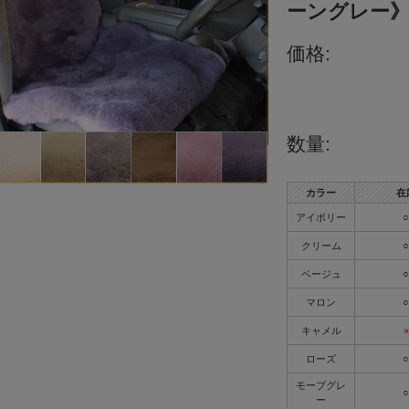
ーングレー
価格:
数量:
カラー
在
アイボリー
○
クリーム
○
ベージュ
○
マロン
○
キャメル
×
ローズ
○
モーブグレ
○
ー