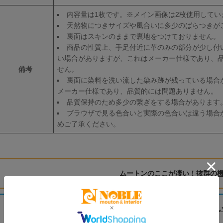
内容量は1枚です。※メイン画像は2枚使用してい
天然物につきサイズや風合いに多少のばらつきが
裏面はスキンのままで裏地をつけておりません。
商品の性質上、手足付近に革のみの部分が少し付
い場合がありますが、これはメーカー仕様であり、
備考
せん。
裏面に染料を洗い流した染み跡が残っている場合
メーカー仕様であり、品質的には問題ありません。
品質保持のため多少の繋ぎをする場合があります
ブラウザで見る色合いと実際の色合いは違う場合
めご了承ください。
ムートンのここが凄い！抜群の
ムートンのお手入れ方法につ