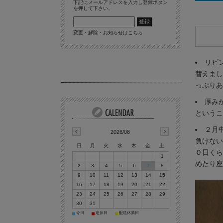
下記にメールアドレスを入力し登録ボタン
を押して下さい。
変更・解除・お知らせはこちら
リビ
替えまし
っぷりあ
厚み
というこ
２月
2026/08
負けない
日
月
火
水
木
金
土
０日くら
1
めたり座
2
3
4
5
6
7
8
9
10
11
12
13
14
15
16
17
18
19
20
21
22
23
24
25
26
27
28
29
30
31
今日
定休日
配送休業日
■
■
■