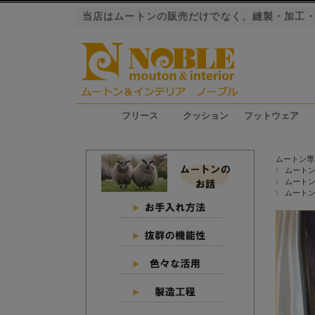
当店はムートンの販売だけでなく、縫製・加工
フリース
クッション
フットウェア
ファーストレーベル（長毛）
ロイヤルレーベル（長毛）
プレミアムレーベル（長毛）
エクシード（短毛）
グラン（短毛）
ジャパンレーベル（短毛）
シートクッション
ピロークッション
円座クッション
スリッパ
ブーツ
ムートン専
ムート
ムート
ムート