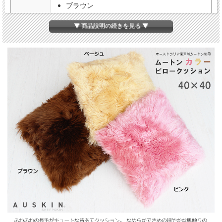
ブラウン
ベージュ
▼ 商品説明の続きを見る ▼
毛長
約50～70mm
原皮
オーストラリア産
組成
表地
羊毛皮100％
中綿
ポリエステル綿100％
裏地
ポリエステル100％マイクロスエード
製造
中国
備考
※当店は複数店舗で在庫を共有しているため、稀
に在庫切れでもすぐページ上に反映されずご注
文可能になっていることがございます。
その際にはご迷惑をおかけいたしますがご了承
ください。