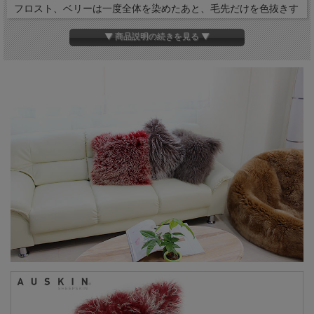
フロスト、ベリーは一度全体を染めたあと、毛先だけを色抜きす
るという複雑な 染色により、パウダースノーをイメージさせる
▼ 商品説明の続きを見る ▼
繊細かつ幻想的なカラーになりま した。
ポータベロはシックなブラウン系で、単色の中では一番人気。
裏面はファスナー開閉式で中身の取外し可能でお手入れに便利。
クッション材は日本の熟練の縫製職人が作っています。
デザイン性が高くお部屋に高級感を与えます。
もちろん天然ムートンなので機能性もばっちり。
お得なセット販売もあります↓↓↓
お得な2個セット
さらにお得な4個セット
サイズ
約41×41cm
フロスト
カラー
ベリー
ポータベロ
ホワイト