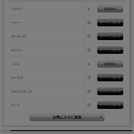
×
在庫切れ
フロスト
○
ベリー
○
ポータベロ
○
ホワイト
×
在庫切れ
シェル
○
コーラル
○
ロビンズエッグ
○
サンド