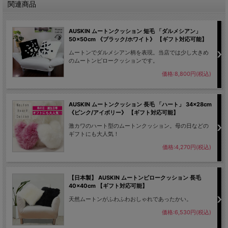
関連商品
AUSKIN ムートンクッション 短毛 「ダルメシアン」
50×50cm 《ブラック/ホワイト》 【ギフト対応可能】
ムートンでダルメシアン柄を表現。当店では少し大きめ
のムートンピロークッションです。
価格:8,800円(税込)
AUSKIN ムートンクッション 長毛 「ハート」 34×28cm
《ピンク/アイボリー》 【ギフト対応可能】
激カワのハート型のムートンクッション。母の日などの
ギフトにも大人気！
価格:4,270円(税込)
【日本製】 AUSKIN ムートンピロークッション 長毛
40×40cm 【ギフト対応可能】
天然ムートンがふわふわおしゃれであったかい。
価格:6,530円(税込)