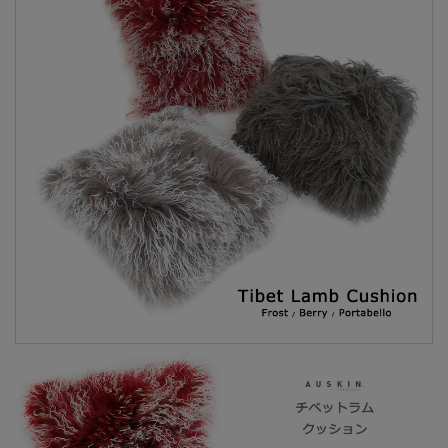
シェル
コーラル
ロビンズエッグ
毛長
約10cm～14cm
製造
日本
組成
表地
羊毛皮 100％
中綿
ポリウレタン100%
裏地
ポリエステル100%
天然のものを使用しているため、同じ商
備考
品でも色合いが若干違う場合がございま
す。
また、ブラウザで見る色合いと実際の色
合いは違う場合がございますので予めご
了承ください。
当店は複数店舗で在庫を共有しているた
め、稀に在庫切れでもすぐページ上に反
映されずご注文可能になっていることが