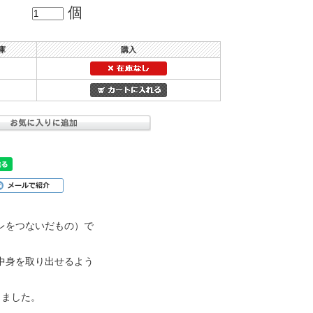
個
庫
購入
レをつないだもの）で
中身を取り出せるよう
しました。