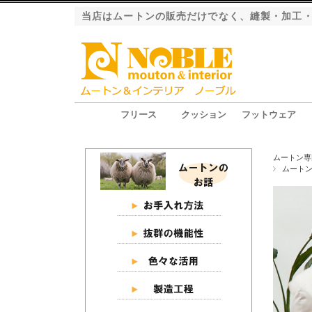
当店はムートンの販売だけでなく、縫製・加工
フリース
クッション
フットウェア
ファーストレーベル（長毛）
ロイヤルレーベル（長毛）
プレミアムレーベル（長毛）
エクシード（短毛）
グラン（短毛）
ジャパンレーベル（短毛）
シートクッション
ピロークッション
円座クッション
スリッパ
ブーツ
ムートン専
ムート