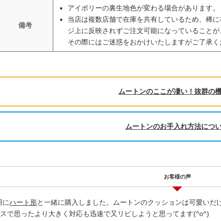
アイボリーの裏生地色が変わる場合があります。
当店は複数店舗で在庫を共有しているため、稀に
備考
ジ上に反映されずご注文可能になっていることが
その際にはご迷惑をおかけいたしますがご了承く
ムートンのここが凄い！抜群の
ムートンのお手入れ方法につ
お客様の声
用に
ハート形
と一緒に購入しました。ムートンのクッションは可愛いだ
スで思ったより大きく対応も迅速で又リピしようと思ってます(^o^)