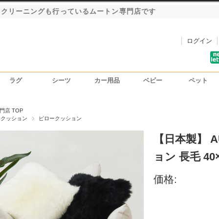
・クリーニングも行っているムートン専門店です
ログイン
ラグ
シーツ
カー用品
ベビー
ペット
洗車用ハンドモップ
カーインテリア
シートカバー
門店 TOP
ンクッション
ピロークッション
【日本製】 A
ョン 長毛 4
価格: