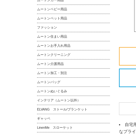
ムートンカー用品
ムートンベビー用品
ムートンペット用品
ファッション
ムートン住まい用品
ムートンお手入れ用品
ムートンクリーニング
ムートン介護用品
ムートン加工・別注
ムートンバッグ
ムートンぬいぐるみ
インテリア（ムートン以外）
ELVANG ストール/ブランケット
ギャッベ
自宅
LinenMe スローケット
なプライ