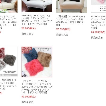
AUSKIN ムートンクッショ
 チベットラムクッ
【日本製】 AUSKIN ムート
AUSKIN 
ン 短毛 「ダルメシアン」
1×41ｃｍ 《フ
ンピロークッション 長毛
ロークッショ
50×50cm 《ブラック/ホワイ
ー/ポータベロ/ホ
40×40cm 【ギフト対応可
40×40cm 
ト》 【ギフト対応可能】
ル/サンド》【ギ
能】
ン/ベージュ》
能】
可能】
¥8,800
(税込)
¥6,530
(税込)
)
¥4,900
(税込)
商品を見る
商品を見る
商品を見る
AUSKIN チベ
【ファクトリーアウトレッ
ッション4個組
ト：在庫処分 】 チベットラ
ｍ 《フロスト/ベ
ムクッション 40×40cm 《ブ
ベロ》
ルー/ピンク/ライトブラウ
ン》 【ギフト対応可能】
込)
¥3,900
(税込)
商品を見る