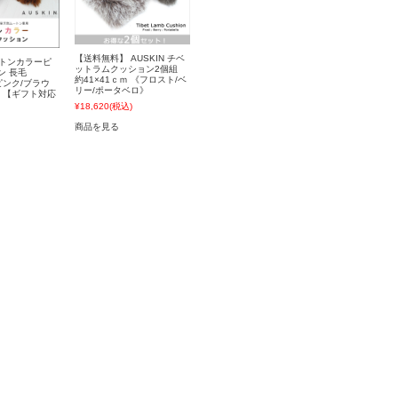
【送料無料】 AUSKIN チベ
ムートンカラーピ
ットラムクッション2個組
ン 長毛
約41×41ｃｍ 《フロスト/ベ
《ピンク/ブラウ
リー/ポータベロ》
 【ギフト対応
¥18,620
(税込)
商品を見る