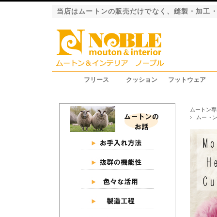
当店はムートンの販売だけでなく、縫製・加工
フリース
クッション
フットウェア
ファーストレーベル（長毛）
ロイヤルレーベル（長毛）
プレミアムレーベル（長毛）
エクシード（短毛）
グラン（短毛）
ジャパンレーベル（短毛）
シートクッション
ピロークッション
円座クッション
スリッパ
ブーツ
ムートン専
ムート