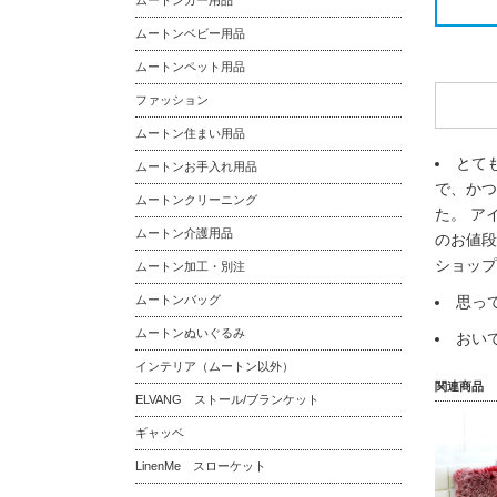
ムートンカー用品
ムートンベビー用品
ムートンペット用品
ファッション
ムートン住まい用品
とて
ムートンお手入れ用品
で、かつ
ムートンクリーニング
た。 ア
ムートン介護用品
のお値段
ショップ
ムートン加工・別注
ムートンバッグ
思っ
ムートンぬいぐるみ
おい
インテリア（ムートン以外）
関連商品
ELVANG ストール/ブランケット
ギャッベ
LinenMe スローケット