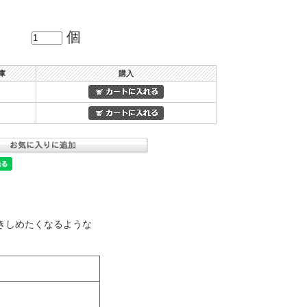
個
庫
購入
きしめたくなるような