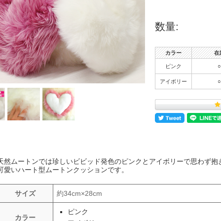
数量:
カラー
在
ピンク
○
アイボリー
○
天然ムートンでは珍しいビビッド発色のピンクとアイボリーで思わず抱
可愛いハート型ムートンクッションです。
サイズ
約34cm×28cm
ピンク
カラー