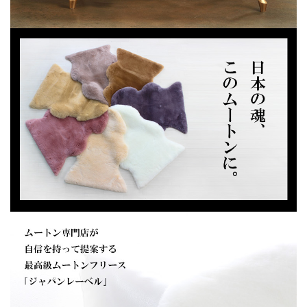
キャメル
ローズ
モーブグレー
ストーングレー
毛長
約30mm
原皮
オーストラリア産
備考
天然物につきサイズや風合いに多少のばらつ
きがございます。
裏面はスキンのままで裏地をつけておりませ
ん。
商品の性質上、手足付近に革のみの部分が少
し付いていたり、裏革が粗い場合があります
が、これはメーカー仕様であり、品質的には問
題ありません。
裏面に染料を洗い流した染み跡が残っている
場合がありますが、これはメーカー仕様であ
り、品質的には問題ありません。
品質保持のため多少の繋ぎをする場合があり