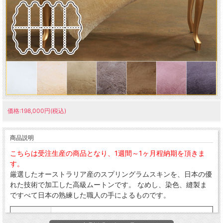
価格:198,000円(税込)
商品説明
こちらは受注生産の商品となり、1週間～1ヶ月程納期を頂きま
す。
厳選したオーストラリア産のスプリングラムスキンを、日本の優
れた技術で加工した高級ムートンです。 なめし、染色、縫製ま
ですべて日本の熟練した職人の手によるものです。
サイズ
10匹物 約235cm×185cm