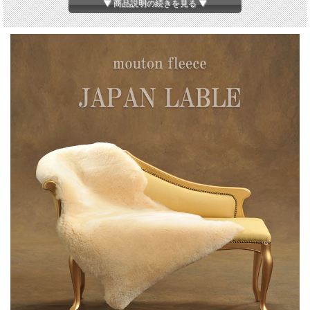
▼ 商品説明の続きを見る ▼
【他のサイズはこちら】
1匹物 約65cm×95cm
1.5匹物 約65cm×130cm
2匹物 約65cm×185cm
4匹物 約100cm×185cm
4.5匹物 約150cm×130cm
6匹物 約145cm×185cm
8匹物 約190cm×185cm
アイボリー
カラー
クリーム
マロン
ベージュ