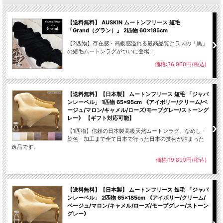
【送料無料】 AUSKIN ムートンフリース 短毛
「Grand（グラン）」 2匹物 60×185cm
【2匹物】存在感・高級感溢れる最高品質クラスの「黒」
の短毛ムートンラグがついに登場！
価格:36,960円(税込)
【送料無料】【日本製】 ムートンフリース 短毛 「ジャパ
ンレーベル」 1匹物 65×95cm 《アイボリー/クリーム/ベ
ージュ/マロン/キャメル/ローズ/モーブグレー/ストーング
レー》 【ギフト対応可能】
【1匹物】信頼の日本製高級天然ムートンラグ。なめし・
染色・加工まで全て日本で行った日本の技術が詰まった
逸品です。
価格:19,800円(税込)
【送料無料】【日本製】 ムートンフリース 短毛 「ジャパ
ンレーベル」 2匹物 65×185cm 《アイボリー/クリーム/
ベージュ/マロン/キャメル/ローズ/モーブグレー/ストーン
グレー》