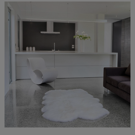
す。
天然物につきサイズや風合いに多少のば
らつきがございます。
裏面はスキンのままで裏地をつけており
ません。
商品の性質上、手足付近に革のみの部分
が少し付いていたり、裏革が粗い場合が
ありますが、これはメーカー仕様であ
り、品質的には問題ありません。
ブラウザで見る色合いと実際の色合いは
違う場合がございますので 予めご了承
ください。
当店は複数店舗で在庫を共有しているた
め、稀に在庫切れでもすぐページ上に反
映されずご注文可能になっていることが
ございます。
その際にはご迷惑をおかけいたしますが
ご了承ください。