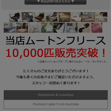
▼ 商品説明の続きを見る ▼
【他のサイズはこちら】
1匹物 約60cm×95cm
2匹物 約60cm×185cm
アイボリー
カラー
パープル
ビターチョコ
シナモン
キャラメルピンク
トープ
スチール
毛長
約55mm～75mm
Impressive & Luxurious
原皮
オーストラリア産
Premium Label From Australia
ご注文確定後に縫製して発送いたしま
備考