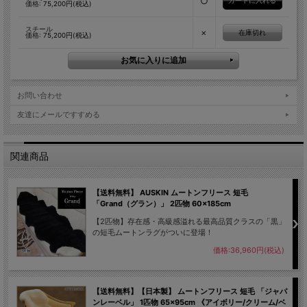
○
価格:
75,200円(税込)
スチール
×
在庫切れ
価格:
75,200円(税込)
お問い合わせ
友達にメールですすめる
関連商品
【送料無料】 AUSKIN ムートンフリース 短毛
「Grand（グラン）」 2匹物 60×185cm
【2匹物】存在感・高級感溢れる最高品質クラスの「黒」
の短毛ムートンラグがついに登場！
価格:36,960円(税込)
【送料無料】【日本製】 ムートンフリース 短毛 「ジャパ
ンレーベル」 1匹物 65×95cm 《アイボリー/クリーム/ベ