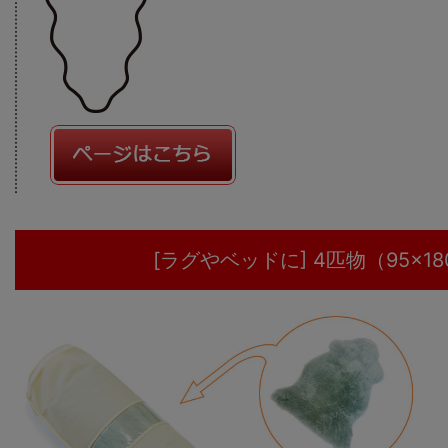
[ラグやベッドに] 4匹物（95×