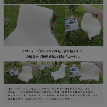
ません。
商品の性質上、手足付近に革のみの部分
が少し付いていたり、裏革が粗い場合が
ありますが、これはメーカー仕様であ
り、品質的には問題ありません。
ブラウザで見る色合いと実際の色合いは
違う場合がございますので 予めご了承
ください。
当店は複数店舗で在庫を共有しているた
め、稀に在庫切れでもすぐページ上に反
映されずご注文可能になっていることが
ございます。
その際にはご迷惑をおかけいたしますが
ご了承ください。
ムートンのここが凄い！抜群の機能性