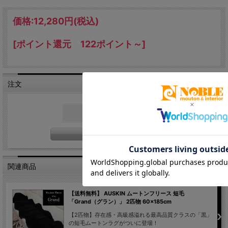
価格:
12,280円
(税込)
[ポイント還元 122ポイント～]
注文
在庫
×
関連商品
【送料無料】 AUSKIN ムートンフリース 短毛
「Grand（グラン）」 2匹物 60×185cm
【2匹物】存在感・高級感溢れる最高品質クラスの「黒」
の短毛ムートンラグがついに登場！