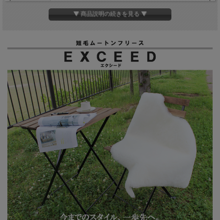
サイズ
1匹物 約60cm×90cm
▼ 商品説明の続きを見る ▼
【他のサイズはこちら】
1.5匹物 約60cm×125cm
2匹物 約60cm×180cm
4匹物 約95cm×180cm
アイボリー
カラー
毛長
約25mm
原皮
ニュージーランド産
ご注文確定後に縫製して発送いたしま
備考
す。
天然物につきサイズや風合いに多少のば
らつきがございます。
裏面はスキンのままで裏地をつけており