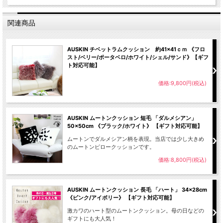
関連商品
AUSKIN チベットラムクッション 約41×41ｃｍ 《フロ
スト/ベリー/ポータベロ/ホワイト/シェル/サンド》【ギフ
ト対応可能】
価格:9,800円(税込)
AUSKIN ムートンクッション 短毛 「ダルメシアン」
50×50cm 《ブラック/ホワイト》 【ギフト対応可能】
ムートンでダルメシアン柄を表現。当店では少し大きめ
のムートンピロークッションです。
価格:8,800円(税込)
大人と子供？
胴の長さが違う2種類のバリエーション
AUSKIN ムートンクッション 長毛 「ハート」 34×28cm
用途によってお選び頂けます。
《ピンク/アイボリー》 【ギフト対応可能】
激カワのハート型のムートンクッション。母の日などの
ギフトにも大人気！