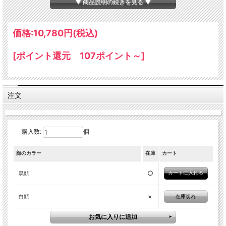
▼ 商品説明の続きを見る ▼
価格:
10,780円
(税込)
[ポイント還元 107ポイント～]
羊型の何とも愛くるしいムートンクッション。
ペットのような愛嬌のあるその存在感は、他のクッション
にはない特別物です。
もちろん本格ムートンなので、機能性もバッチリ。
注文
枕や腰当て、抱き枕など色々と使用可能です。
購入数:
個
顔のカラー
在庫
カート
あなたはどっち派？
何だか性格も違ってそうな、黒顔と白顔
○
黒顔
×
黒の部分がワンポイントにもなり活発そうな「黒顔」と、白で統
在庫切れ
白顔
一され大人しい雰囲気のある「白顔」からお選び頂けます。